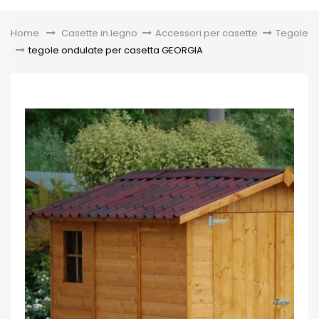
Toggle
Home
&gt;
Casette in legno
>
Accessori per casette
>
Tegole
>
tegole ondulate per casetta GEORGIA