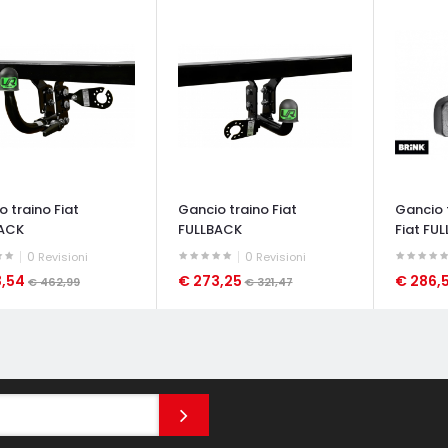
 traino Fiat
Gancio traino Fiat
Gancio f
ACK
FULLBACK
Fiat FU
0
0
Revisioni
Revisioni
3,54
€ 273,25
€ 286,
€ 462,99
€ 321,47
ATA VELOCE
OCCHIATA VELOCE
OCCHIAT