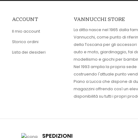
ACCOUNT
VANNUCCHI STORE
La ditta nasce nel 1965 dalla fam
Il mio account
Vannucchi, come punto di rifer
Storico ordini
della Toscana per gli accessori
auto e moto, giardinaggio, fai d
Lista dei desideri
modellismo e giochi per bambin
Nel 1993 amplia la propria sede
costruendo l'attuale punto vendi
Piano a Lucca che dispone di d
magazzini offrendo così un ele
disponibilità su tutti i propri prodo
SPEDIZIONI