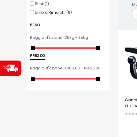
Brink
(1)
M
Umbra Rimorchi
(6)
-
PESO
Raggio d'azione:
25kg - 35kg
PREZZO
Raggio d'azione:
€186,00 - €425,00
Gancio
FULLB
OCCHI