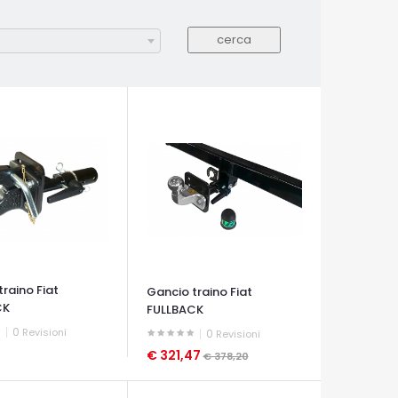
raino Fiat
Gancio traino Fiat
CK
FULLBACK
0
Revisioni
0
Revisioni
€ 321,47
€ 378,20
A VELOCE
OCCHIATA VELOCE