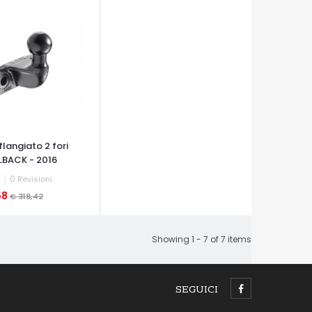
langiato 2 fori
LLBACK - 2016
0
Revisioni
58
€ 318,42
A VELOCE
Showing 1 - 7 of 7 items
SEGUICI