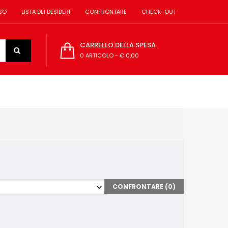
SO
LISTA DEI DESIDERI
CONFRONTARE
CHECK-OUT
CARRELLO DELLA SPESA
0 ARTICOLO
-
€ 0,00
CONFRONTARE (
0
)