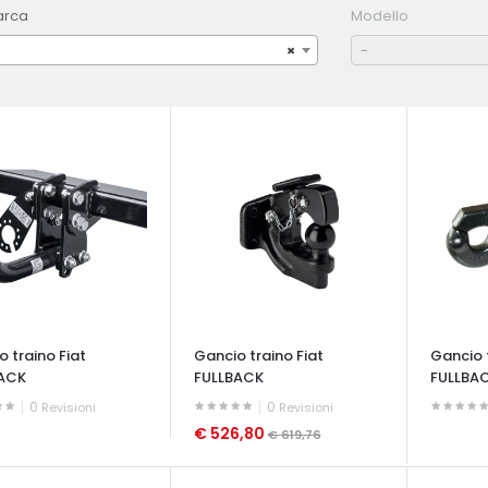
arca
Modello
×
-
 traino Fiat
Gancio traino Fiat
Gancio t
ACK
FULLBACK
FULLBA
0
0
Revisioni
Revisioni
€ 526,80
€ 619,76
ATA VELOCE
OCCHIAT
OCCHIATA VELOCE