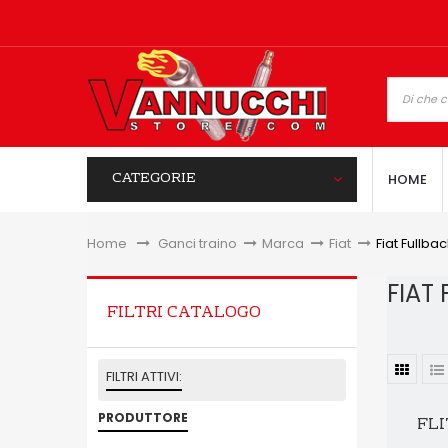
CATEGORIE
HOME
Home
&gt;
Ganci traino
>
Marca
>
Fiat
>
Fiat Fullbac
FIAT
FILTRI CATALOGO
FILTRI ATTIVI:
PRODUTTORE
FLI