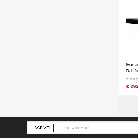
Gancio
FULLB
€ 39
OCCHI
ISCRIVITI