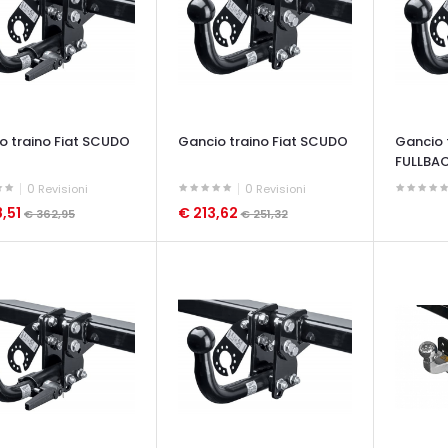
o traino Fiat SCUDO
Gancio traino Fiat SCUDO
Gancio t
FULLBA
0
0
Revisioni
Revisioni
,51
€ 213,62
€ 362,95
€ 251,32
OCCHIAT
ATA VELOCE
OCCHIATA VELOCE