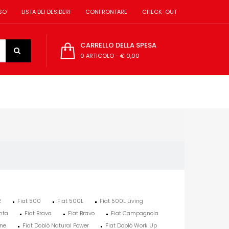
SO
LISTA DEI DESIDERI
CONFRONTARE
CHECK-OUT
CARRELLO DELLA SPESA
0 ARTICOLO
-
€ 0,00
2
Fiat 500
Fiat 500L
Fiat 500L Living
nta
Fiat Brava
Fiat Bravo
Fiat Campagnola
one
Fiat Doblò Natural Power
Fiat Doblò Work Up