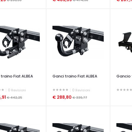
€ 255,59
€ 474,58
ATA VELOCE
OCCHIATA VELOCE
OCCHIAT
traino Fiat ALBEA
Ganci traino Fiat ALBEA
Gancio t
0
0
Revisioni
Revisioni
,91
€ 288,80
€ 442,25
€ 339,77
OCCHIAT
ATA VELOCE
OCCHIATA VELOCE