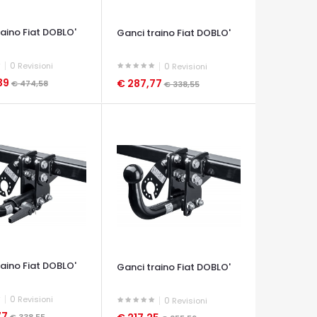
raino Fiat DOBLO'
Ganci traino Fiat DOBLO'
0
Revisioni
0
Revisioni
39
€ 287,77
€ 474,58
€ 338,55
A VELOCE
OCCHIATA VELOCE
raino Fiat DOBLO'
Ganci traino Fiat DOBLO'
0
Revisioni
0
Revisioni
77