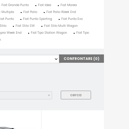
Fiat Grande Punto
Fiat Idea
Fiat Marea
t Multipla
Fiat Palio
Fiat Palio Week End
Fiat Punto
Fiat Punto Sporting
Fiat Punto Evo
Stilo
Fiat Stilo SW
Fiat Stilo Multi Wagon
mpra Week End
Fiat Tipo Station Wagon
Fiat Tipo
k
CONFRONTARE (
0
)