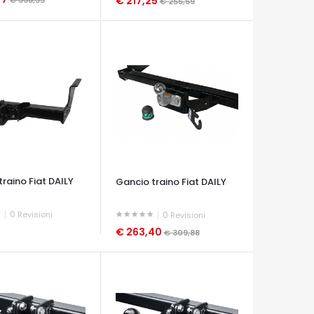
€ 217,25
€ 338,55
€ 255,59
A VELOCE
OCCHIATA VELOCE
raino Fiat DAILY
Gancio traino Fiat DAILY
0
Revisioni
0
Revisioni
€ 263,40
€ 309,88
A VELOCE
OCCHIATA VELOCE