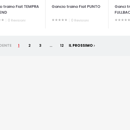
o traino Fiat TEMPRA
Gancio traino Fiat PUNTO
Ganci tr
END
FULLBA
0
0
Revisioni
Revisioni
ATA VELOCE
OCCHIATA VELOCE
OCCHIAT
DENTE
1
2
3
...
12
IL PROSSIMO