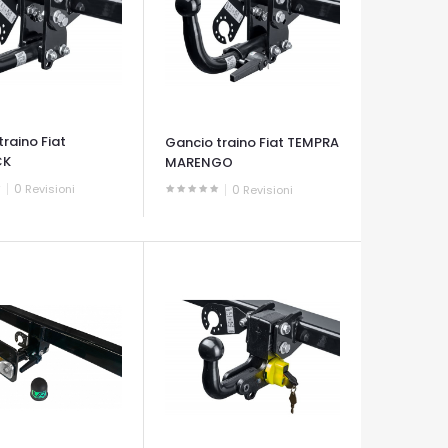
raino Fiat
Gancio traino Fiat TEMPRA
CK
MARENGO
0
Revisioni
0
Revisioni
A VELOCE
OCCHIATA VELOCE