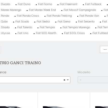
t Ducato
Fiat Duna
Fiat Fiorino
Fiat Freemont
Fiat Fullback
t Marea Marengo
Fiat Marea Week End
Fiat Massif Campagnola
Fia
t Panda
Fiat Panda Cross
Fiat Panda Trekking
Fiat Panda Van
t Qubo
Fiat Scudo
Fiat Sedici
Fiat Siena
Fiat Seicento
Fiat 
t Strada
Fiat Talento
Fiat Tempra
Fiat Tempra Marengo
Fiat Te
t Ulysse
Fiat Uno
Fiat 500 Abarth
Fiat 500L Cross
Fiat Fullbac
TRIO GANCI TRAINO
arca
Modello
×
-