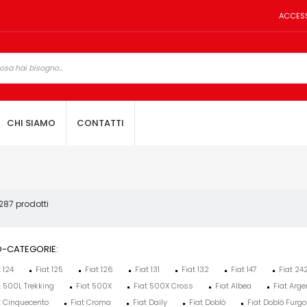
ACCES
CHI SIAMO
CONTATTI
287 prodotti
-CATEGORIE:
t 124
Fiat 125
Fiat 126
Fiat 131
Fiat 132
Fiat 147
Fiat 24
t 500L Trekking
Fiat 500X
Fiat 500X Cross
Fiat Albea
Fiat Arge
t Cinquecento
Fiat Croma
Fiat Daily
Fiat Doblò
Fiat Doblò Furg