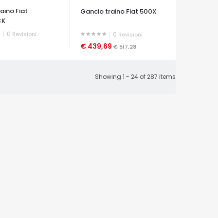
aino Fiat
Gancio traino Fiat 500X
CK
0
Revisioni
0
Revisioni
€ 439,69
€ 517,28
A VELOCE
OCCHIATA VELOCE
Showing 1 - 24 of 287 items