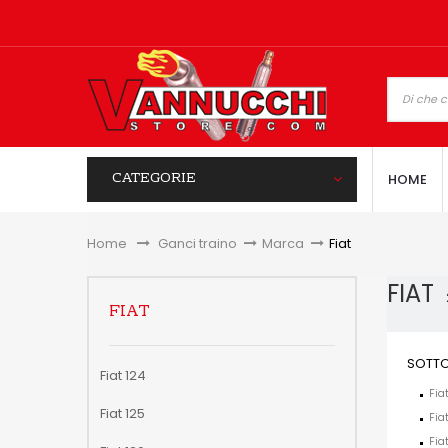
CATEGORIE
HOME
Home
&gt;
Ganci traino
>
Marca
>
Fiat
FIAT
FIAT
SOTTO
Fiat 124
Fia
Fiat 125
Fia
Fia