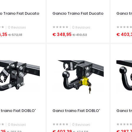
o Traino Fiat Ducato
Gancio Traino Fiat Ducato
Ganci t
0
0
Revisioni
Revisioni
6,35
€ 348,95
€ 403,
€ 572,18
€ 410,53
ATA VELOCE
OCCHIATA VELOCE
OCCHIAT
 traino Fiat DOBLO'
Ganci traino Fiat DOBLO'
Ganci t
0
0
Revisioni
Revisioni
,25
€ 403,39
€ 287,