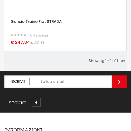
Gancio Traino Fiat STRADA
0
Revisioni
€ 247,84
OCCHIATA VELOCE
€ 291,58
Showing 1 - 1 of 1 item
ISCRIVITI
SEGUICI
INFORMAZIONI