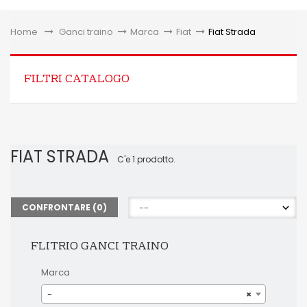
Toggle
Home
&gt;
Ganci traino
>
Marca
>
Fiat
>
Fiat Strada
FILTRI CATALOGO
FIAT STRADA
C'e 1 prodotto.
CONFRONTARE (
0
)
FLITRIO GANCI TRAINO
Marca
-
×