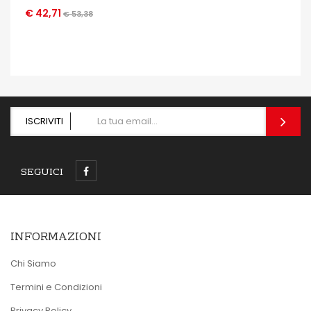
€ 42,71
€ 53,38
OCCHIATA VELOCE
ISCRIVITI
SEGUICI
INFORMAZIONI
Chi Siamo
Termini e Condizioni
Privacy Policy