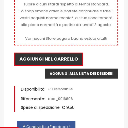
subire alcuni ritardi rispetto ai tempi standard.
Lo shop rimane attivo e potrete continuare a fare i
vostri acquisti normalmente! La situazione tornerà
alla piena normalità a partire da lunedì 3 agosto.
Vannucchi Store augura buona estate a tutti
AGGIUNGI NEL CARRELLO
AGGIUNGI ALLA LISTA DEI DESIDERI
Disponibilità:
✅ Disponibile
Riferimento:
ace_0016806
Spese di spedizione: € 9,50
Condividi su Facebook!