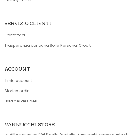
SERVIZIO CLIENTI
Contattaci
Trasparenza bancaria Sella Personal Credit
ACCOUNT
Il mio account
Storico ordini
Lista dei desideri
VANNUCCHI STORE
La ditta nasce nel 1965 dalla famiglia Vannucchi, come punto di