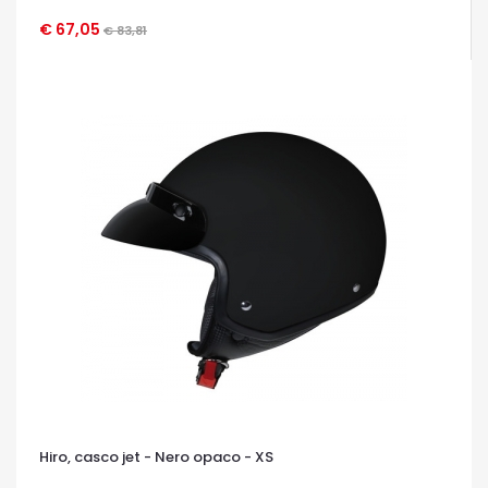
€ 67,05
€ 83,81
OCCHIATA VELOCE
Hiro, casco jet - Nero opaco - XS