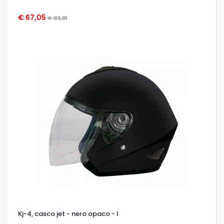
€ 67,05
€ 83,81
OCCHIATA VELOCE
Kj-4, casco jet - nero opaco - l