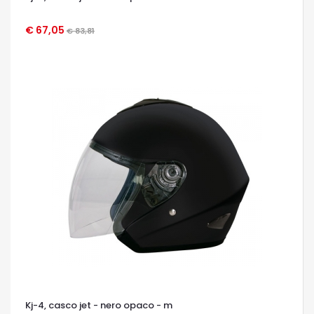
€ 67,05
€ 83,81
OCCHIATA VELOCE
Kj-4, casco jet - nero opaco - m