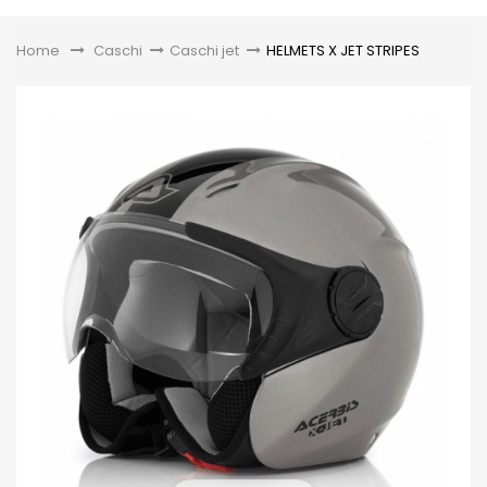
Toggle
Home
&gt;
Caschi
>
Caschi jet
>
HELMETS X JET STRIPES