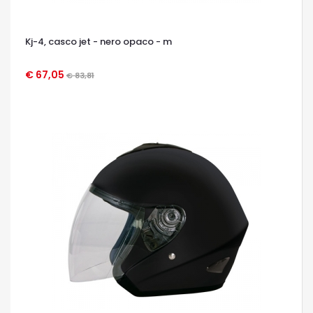
Kj-4, casco jet - nero opaco - m
€ 67,05
€ 83,81
OCCHIATA VELOCE