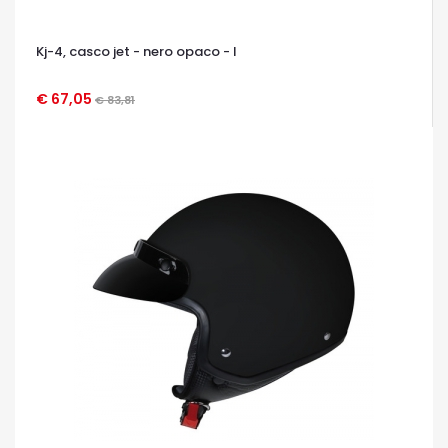
Kj-4, casco jet - nero opaco - l
€ 67,05
€ 83,81
OCCHIATA VELOCE