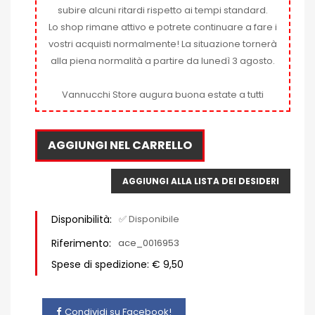
subire alcuni ritardi rispetto ai tempi standard.
Lo shop rimane attivo e potrete continuare a fare i
vostri acquisti normalmente! La situazione tornerà
alla piena normalità a partire da lunedì 3 agosto.
Vannucchi Store augura buona estate a tutti
AGGIUNGI NEL CARRELLO
AGGIUNGI ALLA LISTA DEI DESIDERI
Disponibilità:
✅ Disponibile
Riferimento:
ace_0016953
Spese di spedizione: € 9,50
Condividi su Facebook!