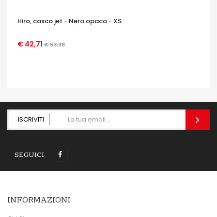
Hiro, casco jet - Nero opaco - XS
€ 42,71
€ 53,38
OCCHIATA VELOCE
ISCRIVITI
SEGUICI
INFORMAZIONI