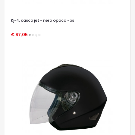
Kj-4, casco jet - nero opaco - xs
€ 67,05
€ 83,81
OCCHIATA VELOCE