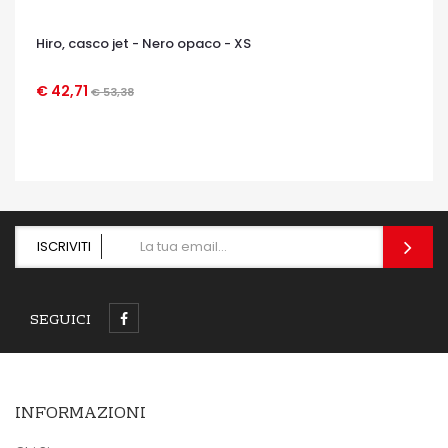
Hiro, casco jet - Nero opaco - XS
€ 42,71
€ 53,38
OCCHIATA VELOCE
ISCRIVITI
SEGUICI
INFORMAZIONI