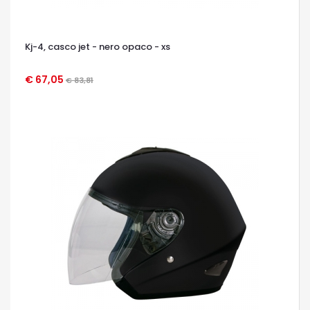
Kj-4, casco jet - nero opaco - xs
€ 67,05
€ 83,81
OCCHIATA VELOCE