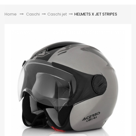
Toggle
Home
&gt;
Caschi
>
Caschi jet
>
HELMETS X JET STRIPES