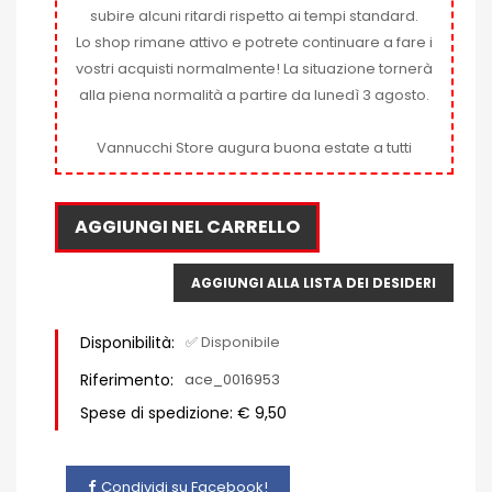
subire alcuni ritardi rispetto ai tempi standard.
Lo shop rimane attivo e potrete continuare a fare i
vostri acquisti normalmente! La situazione tornerà
alla piena normalità a partire da lunedì 3 agosto.
Vannucchi Store augura buona estate a tutti
AGGIUNGI NEL CARRELLO
AGGIUNGI ALLA LISTA DEI DESIDERI
Disponibilità:
✅ Disponibile
Riferimento:
ace_0016953
Spese di spedizione: € 9,50
Condividi su Facebook!