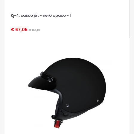
Kj-4, casco jet - nero opaco - l
€ 67,05
€ 83,81
OCCHIATA VELOCE