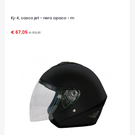
Kj-4, casco jet - nero opaco - m
€ 67,05
€ 83,81
OCCHIATA VELOCE