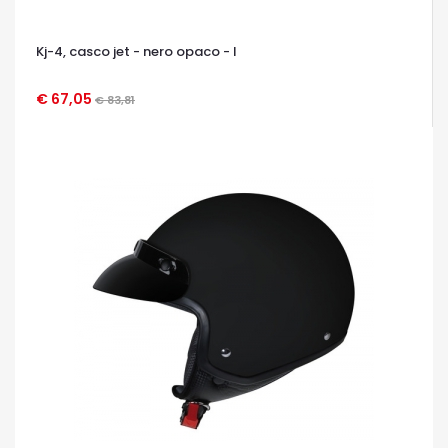
Kj-4, casco jet - nero opaco - l
€ 67,05
€ 83,81
OCCHIATA VELOCE