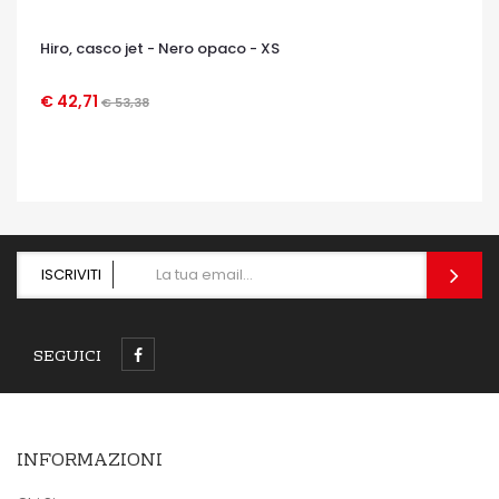
Hiro, casco jet - Nero opaco - XS
€ 42,71
€ 53,38
OCCHIATA VELOCE
ISCRIVITI
SEGUICI
INFORMAZIONI