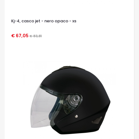
Kj-4, casco jet - nero opaco - xs
€ 67,05
€ 83,81
OCCHIATA VELOCE