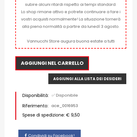
subire alcuni ritardi rispetto ai tempi standard.
Lo shop rimane attivo e potrete continuare a fare i
vostri acquisti normalmente! La situazione tornerà
alla piena normalità a partire da lunedì 3 agosto.
Vannucchi Store augura buona estate a tutti
AGGIUNGI NEL CARRELLO
AGGIUNGI ALLA LISTA DEI DESIDERI
Disponibilità:
✅ Disponibile
Riferimento:
ace_0016953
Spese di spedizione: € 9,50
Condividi su Facebook!