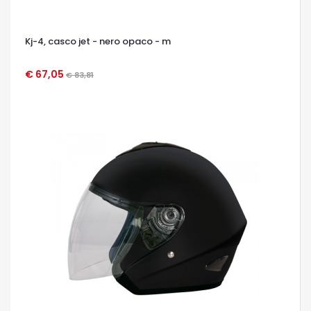
Kj-4, casco jet - nero opaco - m
€ 67,05
€ 83,81
OCCHIATA VELOCE