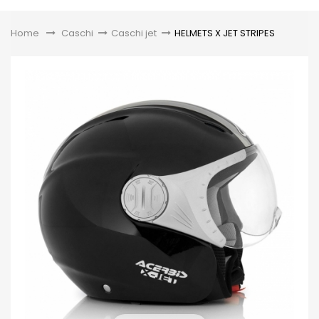
Toggle
Home
&gt;
Caschi
>
Caschi jet
>
HELMETS X JET STRIPES