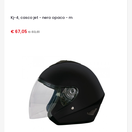
Kj-4, casco jet - nero opaco - m
€ 67,05
€ 83,81
OCCHIATA VELOCE