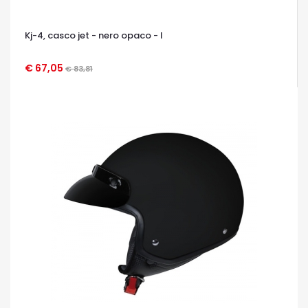
Kj-4, casco jet - nero opaco - l
€ 67,05
€ 83,81
OCCHIATA VELOCE