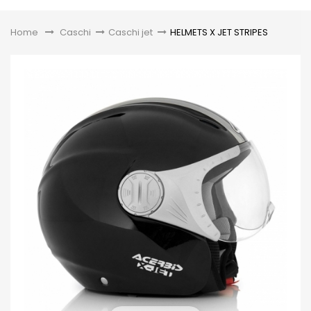
Toggle
Home
&gt;
Caschi
>
Caschi jet
>
HELMETS X JET STRIPES