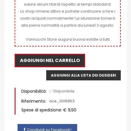
subire alcuni ritardi rispetto ai tempi standard.
Lo shop rimane attivo e potrete continuare a fare i
vostri acquisti normalmente! La situazione tornerà
alla piena normalità a partire da lunedì 3 agosto.
Vannucchi Store augura buona estate a tutti
AGGIUNGI NEL CARRELLO
AGGIUNGI ALLA LISTA DEI DESIDERI
Disponibilità:
✅ Disponibile
Riferimento:
ace_0016953
Spese di spedizione: € 9,50
Condividi su Facebook!