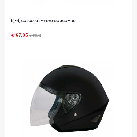
Kj-4, casco jet - nero opaco - xs
€ 67,05
€ 83,81
OCCHIATA VELOCE