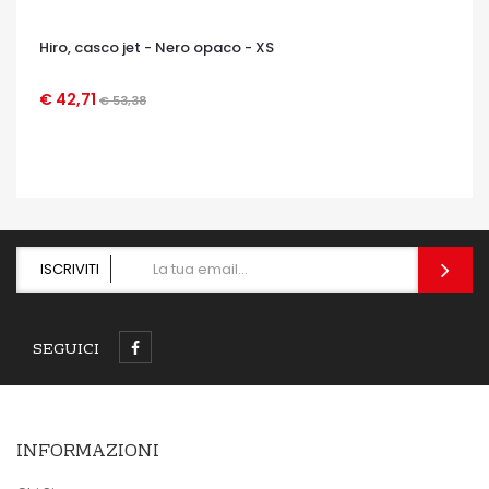
Hiro, casco jet - Nero opaco - XS
€ 42,71
€ 53,38
OCCHIATA VELOCE
ISCRIVITI
SEGUICI
INFORMAZIONI