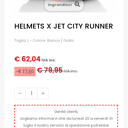
Ingrandisci
HELMETS X JET CITY RUNNER
Taglia: L - Colore: Bianco / Giallo
€ 62,04
IVA inc.
€ 79,95
-€ 17,91
IVA inc.
Gentili clienti,
vogliamo informarvi che da lunedì 20 a venerdì 31
luglio il nostro servizio di spedizione potrebbe