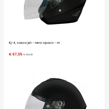
Kj-4, casco jet - nero opaco - m
€ 67,05
€ 83,81
OCCHIATA VELOCE