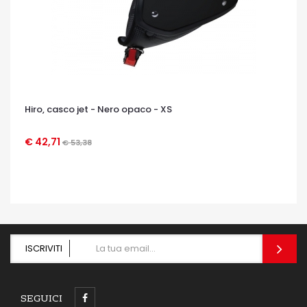
Hiro, casco jet - Nero opaco - XS
€ 42,71
€ 53,38
OCCHIATA VELOCE
ISCRIVITI
SEGUICI