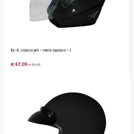
Kj-4, casco jet - nero opaco - l
€ 67,05
€ 83,81
OCCHIATA VELOCE