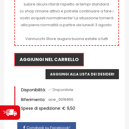
subire alcuni ritardi rispetto ai tempi standard.
Lo shop rimane attivo e potrete continuare a fare i
vostri acquisti normalmente! La situazione tornerà
alla piena normalità a partire da lunedì 3 agosto.
Vannucchi Store augura buona estate a tutti
AGGIUNGI NEL CARRELLO
AGGIUNGI ALLA LISTA DEI DESIDERI
Disponibilità:
✅ Disponibile
Riferimento:
ace_0016955
Spese di spedizione: € 9,50
Condividi su Facebook!