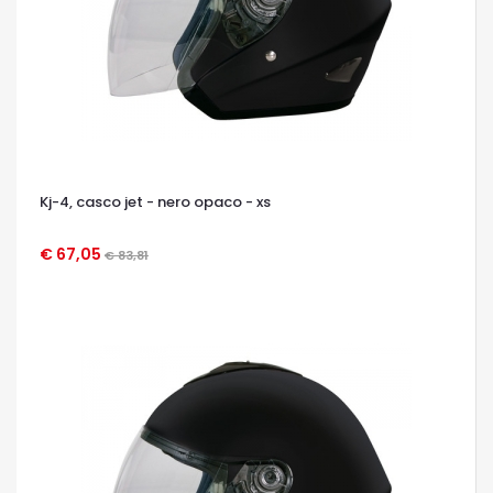
Kj-4, casco jet - nero opaco - xs
€ 67,05
€ 83,81
OCCHIATA VELOCE