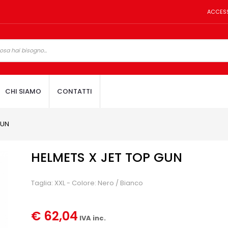
ACCES
CHI SIAMO
CONTATTI
GUN
HELMETS X JET TOP GUN
Taglia: XXL - Colore: Nero / Bianco
€ 62,04
IVA inc.