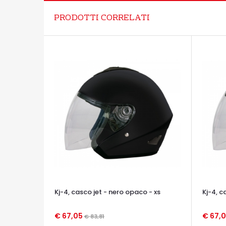
PRODOTTI CORRELATI
Kj-4, casco jet - nero opaco - xs
Kj-4, c
€ 67,05
€ 67,
€ 83,81
OCCHIATA VELOCE
OCCHIA