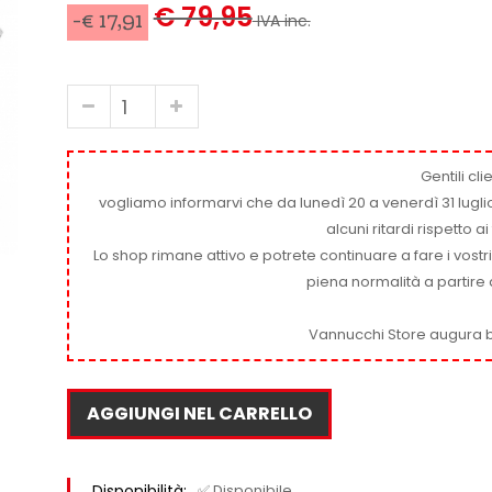
€ 79,95
-€ 17,91
IVA inc.
Gentili clie
vogliamo informarvi che da lunedì 20 a venerdì 31 luglio
alcuni ritardi rispetto 
Lo shop rimane attivo e potrete continuare a fare i vostr
piena normalità a partire 
Vannucchi Store augura b
AGGIUNGI NEL CARRELLO
Disponibilità:
✅ Disponibile