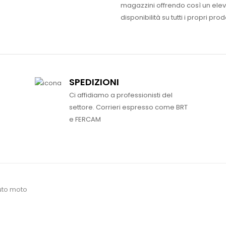
magazzini offrendo così un ele
disponibilità su tutti i propri prodo
SPEDIZIONI
Ci affidiamo a professionisti del
settore. Corrieri espresso come BRT
e FERCAM
uto moto