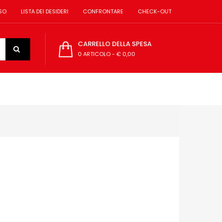
SO
LISTA DEI DESIDERI
CONFRONTARE
CHECK-OUT
CARRELLO DELLA SPESA
0 ARTICOLO
-
€ 0,00