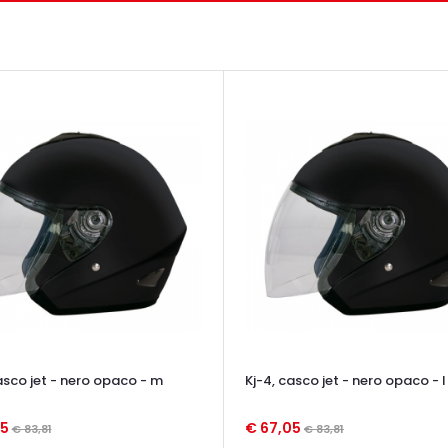
asco jet - nero opaco - m
Kj-4, casco jet - nero opaco - l
05
€ 67,05
€ 83,81
€ 83,81
TA VELOCE
OCCHIATA VELOCE