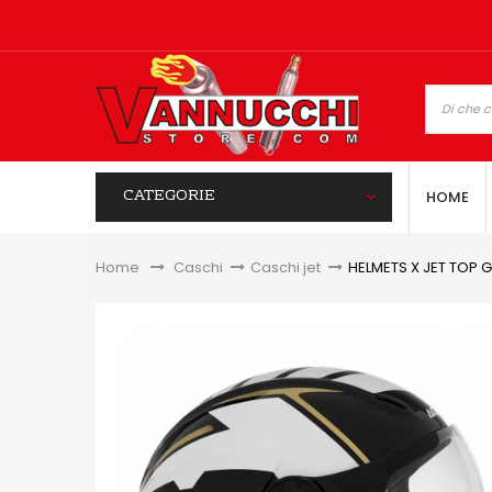
CATEGORIE
HOME
Home
&gt;
Caschi
>
Caschi jet
>
HELMETS X JET TOP 