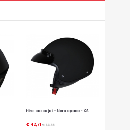
Hiro, casco jet - Nero opaco - XS
€ 42,71
€ 53,38
OCCHIATA VELOCE