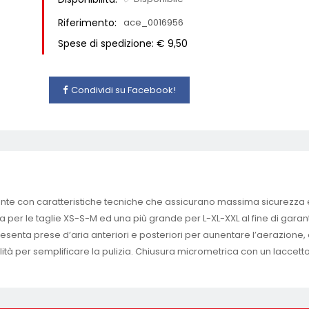
Riferimento:
ace_0016956
Spese di spedizione: € 9,50
Condividi su Facebook!
nte con caratteristiche tecniche che assicurano massima sicurezza e 
 per le taglie XS-S-M ed una più grande per L-XL-XXL al fine di garant
 presenta prese d’aria anteriori e posteriori per aunentare l’aerazione,
lità per semplificare la pulizia. Chiusura micrometrica con un lacc