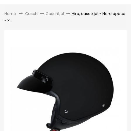
Toggle
Home
&gt;
Caschi
>
Caschi jet
>
Hiro, casco jet - Nero opaco
- XL