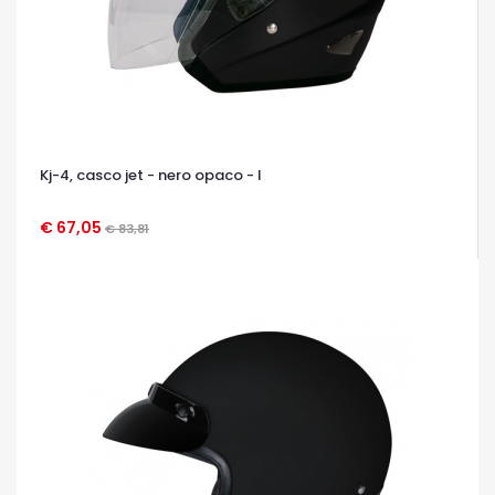
Kj-4, casco jet - nero opaco - l
€ 67,05
€ 83,81
OCCHIATA VELOCE