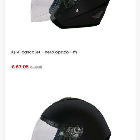
Kj-4, casco jet - nero opaco - m
€ 67,05
€ 83,81
OCCHIATA VELOCE