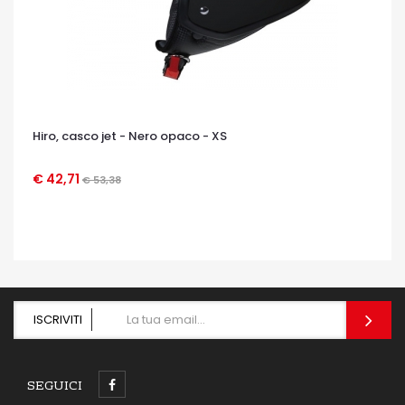
Hiro, casco jet - Nero opaco - XS
€ 42,71
€ 53,38
OCCHIATA VELOCE
ISCRIVITI
SEGUICI