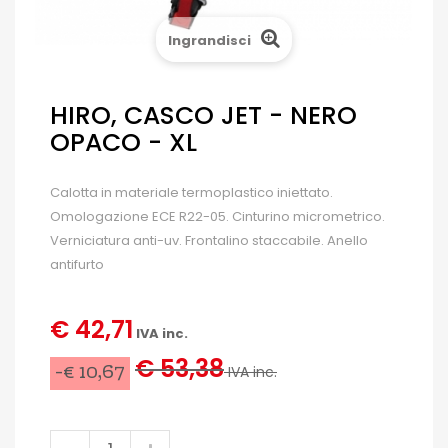
Ingrandisci
HIRO, CASCO JET - NERO
OPACO - XL
Calotta in materiale termoplastico iniettato.
Omologazione ECE R22-05. Cinturino micrometrico.
Verniciatura anti-uv. Frontalino staccabile. Anello
antifurto
€ 42,71
IVA inc.
€ 53,38
-€ 10,67
IVA inc.