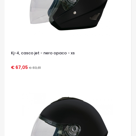
Kj-4, casco jet - nero opaco - xs
€ 67,05
€ 83,81
OCCHIATA VELOCE