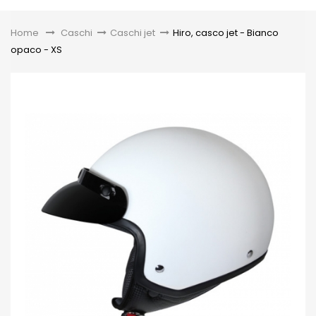
Toggle
Home
&gt;
Caschi
>
Caschi jet
>
Hiro, casco jet - Bianco
opaco - XS