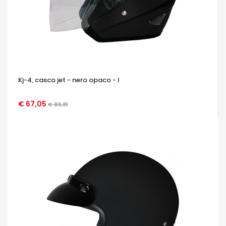
Kj-4, casco jet - nero opaco - l
€ 67,05
€ 83,81
OCCHIATA VELOCE