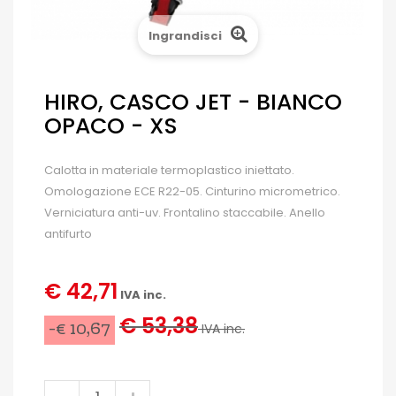
Ingrandisci
HIRO, CASCO JET - BIANCO
OPACO - XS
Calotta in materiale termoplastico iniettato.
Omologazione ECE R22-05. Cinturino micrometrico.
Verniciatura anti-uv. Frontalino staccabile. Anello
antifurto
€ 42,71
IVA inc.
€ 53,38
-€ 10,67
IVA inc.