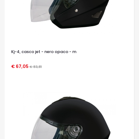
Kj-4, casco jet - nero opaco - m
€ 67,05
€ 83,81
OCCHIATA VELOCE