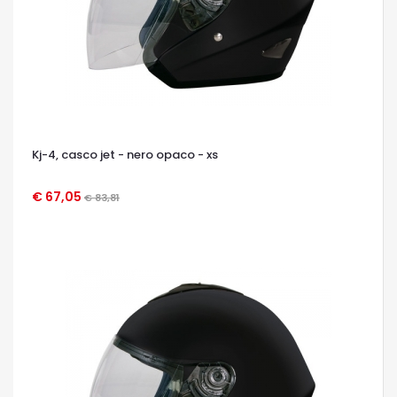
Kj-4, casco jet - nero opaco - xs
€ 67,05
€ 83,81
OCCHIATA VELOCE