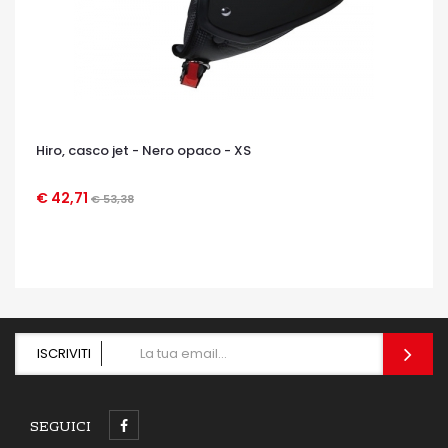
Hiro, casco jet - Nero opaco - XS
€ 42,71
€ 53,38
OCCHIATA VELOCE
ISCRIVITI
SEGUICI