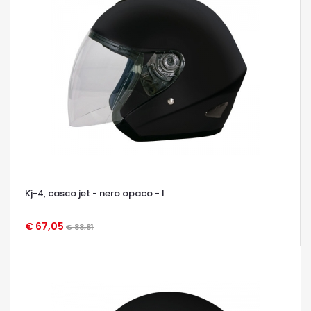
Kj-4, casco jet - nero opaco - l
€ 67,05
€ 83,81
OCCHIATA VELOCE