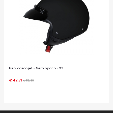
Hiro, casco jet - Nero opaco - XS
€ 42,71
€ 53,38
OCCHIATA VELOCE