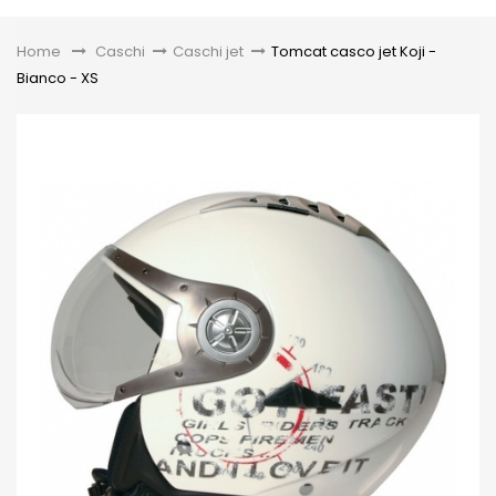
Toggle
Home
&gt;
Caschi
>
Caschi jet
>
Tomcat casco jet Koji -
Bianco - XS