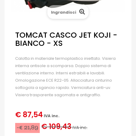
Ingrandisci
TOMCAT CASCO JET KOJI -
BIANCO - XS
Calotta in materiale termoplastico iniettato. Visiera
interna antisole a scomparsa. Doppio sistema di
ventilazione interno. Interni estraibili e lavabili.
Omologazione ECE R22-05. Allacciatura cinturino
sottogola a sgancio rapido. Verniciatura anti-uv.
Visiera trasparente sagomata e antigraffio.
€ 87,54
IVA inc.
€ 109,43
-€ 21,89
IVA inc.