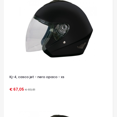
Kj-4, casco jet - nero opaco - xs
€ 67,05
€ 83,81
OCCHIATA VELOCE