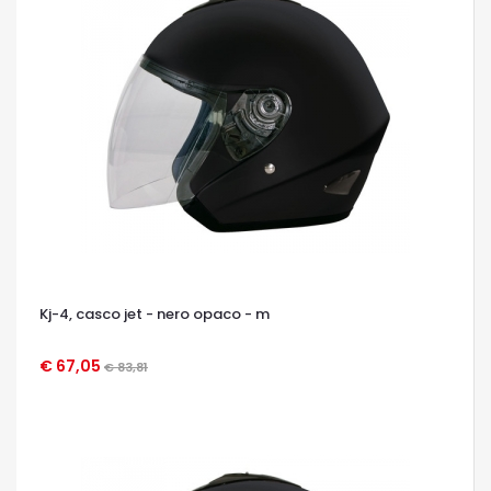
Kj-4, casco jet - nero opaco - m
€ 67,05
€ 83,81
OCCHIATA VELOCE