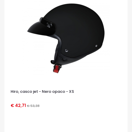
Hiro, casco jet - Nero opaco - XS
€ 42,71
€ 53,38
OCCHIATA VELOCE