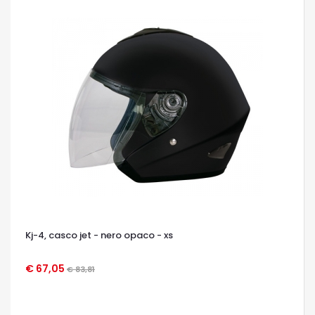
Kj-4, casco jet - nero opaco - xs
€ 67,05
€ 83,81
OCCHIATA VELOCE