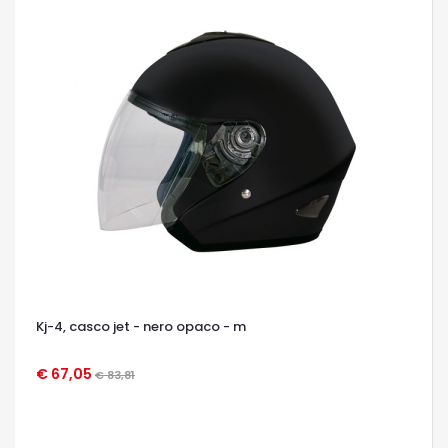
Kj-4, casco jet - nero opaco - m
€ 67,05
€ 83,81
OCCHIATA VELOCE