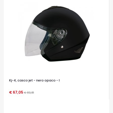
Kj-4, casco jet - nero opaco - l
€ 67,05
€ 83,81
OCCHIATA VELOCE