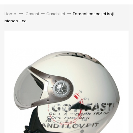
Toggle
Home
&gt;
Caschi
>
Caschi jet
>
Tomcat casco jet koji -
bianco - xxl