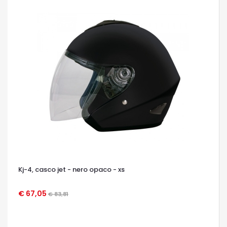
Kj-4, casco jet - nero opaco - xs
€ 67,05
€ 83,81
OCCHIATA VELOCE