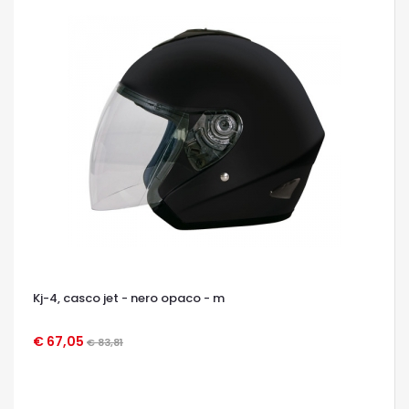
Kj-4, casco jet - nero opaco - m
€ 67,05
€ 83,81
OCCHIATA VELOCE