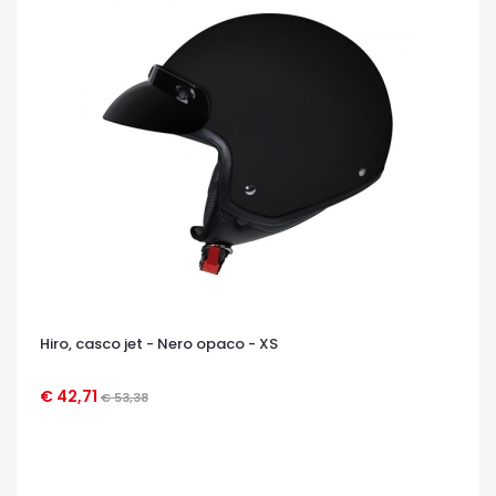
Hiro, casco jet - Nero opaco - XS
€ 42,71
€ 53,38
OCCHIATA VELOCE