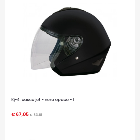
Kj-4, casco jet - nero opaco - l
€ 67,05
€ 83,81
OCCHIATA VELOCE