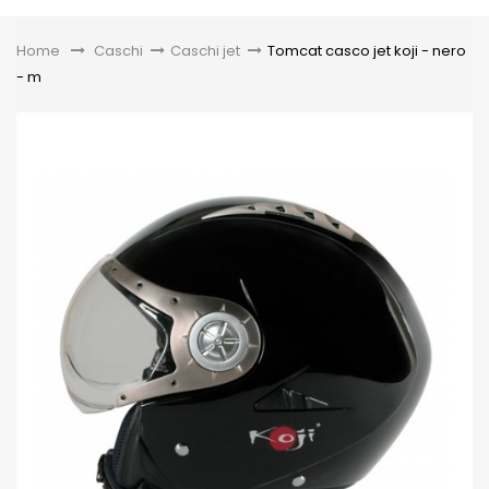
Toggle
Home
&gt;
Caschi
>
Caschi jet
>
Tomcat casco jet koji - nero
- m