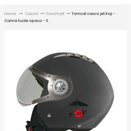
Toggle
Home
&gt;
Caschi
>
Caschi jet
>
Tomcat casco jet Koji -
Canna fucile opaco - S