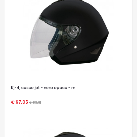
Kj-4, casco jet - nero opaco - m
€ 67,05
€ 83,81
OCCHIATA VELOCE