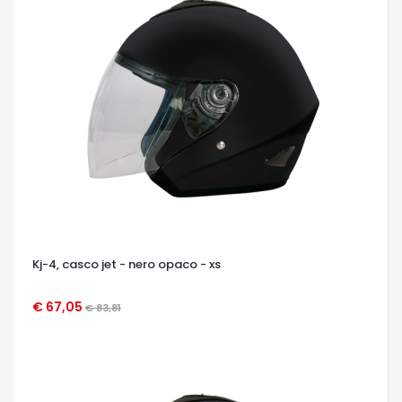
Kj-4, casco jet - nero opaco - xs
€ 67,05
€ 83,81
OCCHIATA VELOCE