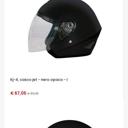
Kj-4, casco jet - nero opaco - l
€ 67,05
€ 83,81
OCCHIATA VELOCE