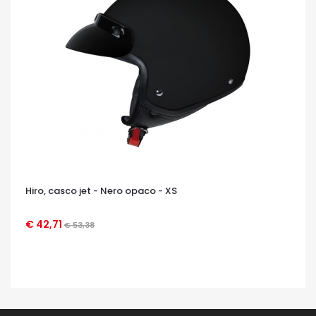
Hiro, casco jet - Nero opaco - XS
€ 42,71
€ 53,38
OCCHIATA VELOCE