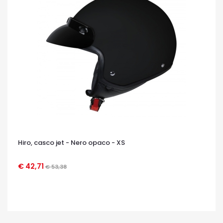
Hiro, casco jet - Nero opaco - XS
€ 42,71
€ 53,38
OCCHIATA VELOCE