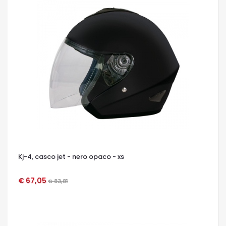
Kj-4, casco jet - nero opaco - xs
€ 67,05
€ 83,81
OCCHIATA VELOCE