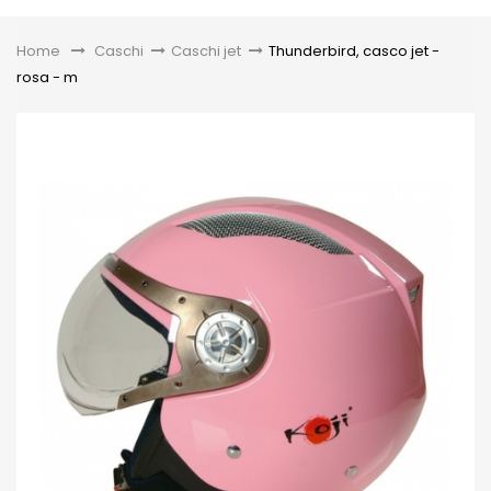
Toggle
Home
&gt;
Caschi
>
Caschi jet
>
Thunderbird, casco jet -
rosa - m