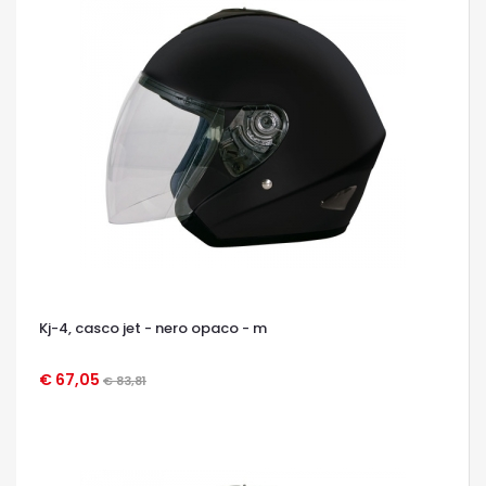
Kj-4, casco jet - nero opaco - m
€ 67,05
€ 83,81
OCCHIATA VELOCE