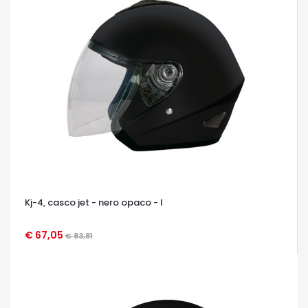
Kj-4, casco jet - nero opaco - l
€ 67,05
€ 83,81
OCCHIATA VELOCE