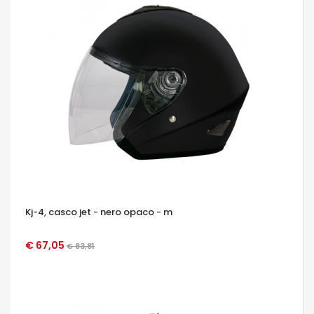
Kj-4, casco jet - nero opaco - m
€ 67,05
€ 83,81
OCCHIATA VELOCE