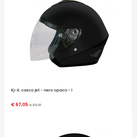
Kj-4, casco jet - nero opaco - l
€ 67,05
€ 83,81
OCCHIATA VELOCE