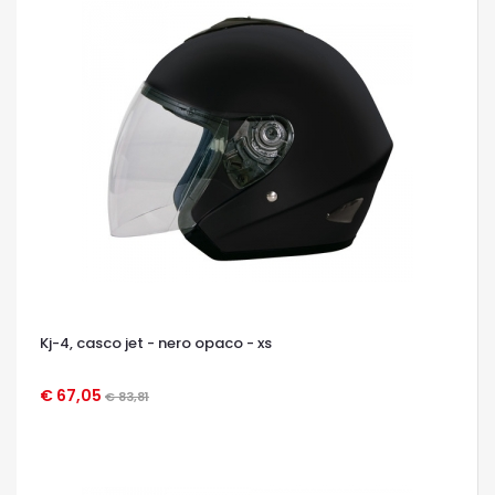
Kj-4, casco jet - nero opaco - xs
€ 67,05
€ 83,81
OCCHIATA VELOCE