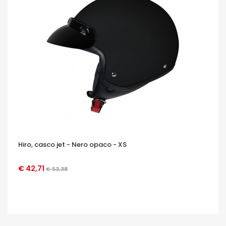
Hiro, casco jet - Nero opaco - XS
€ 42,71
€ 53,38
OCCHIATA VELOCE