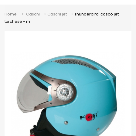
Toggle
Home
&gt;
Caschi
>
Caschi jet
>
Thunderbird, casco jet -
turchese - m