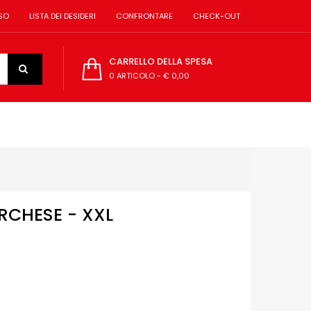
SO
LISTA DEI DESIDERI
CONFRONTARE
CHECK-OUT
CARRELLO DELLA SPESA
0 ARTICOLO
-
€ 0,00
RCHESE - XXL