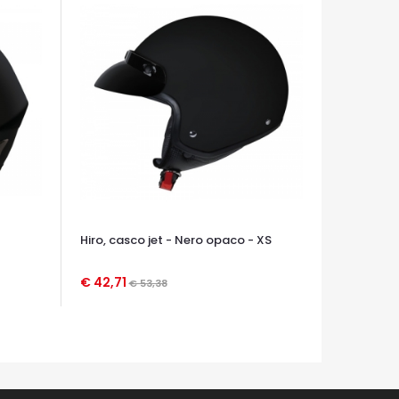
Hiro, casco jet - Nero opaco - XS
€ 42,71
€ 53,38
OCCHIATA VELOCE