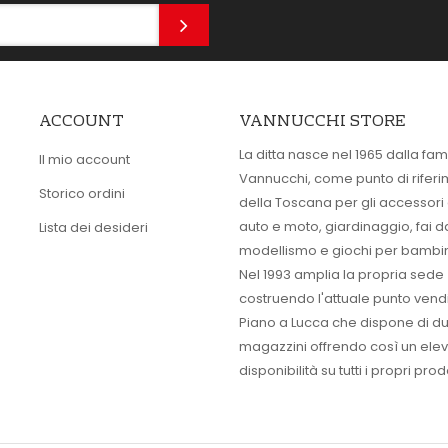
ACCOUNT
VANNUCCHI STORE
La ditta nasce nel 1965 dalla fam
Il mio account
Vannucchi, come punto di rifer
Storico ordini
della Toscana per gli accessori
auto e moto, giardinaggio, fai d
Lista dei desideri
modellismo e giochi per bambin
Nel 1993 amplia la propria sede
costruendo l'attuale punto vendi
Piano a Lucca che dispone di d
magazzini offrendo così un ele
disponibilità su tutti i propri prodo