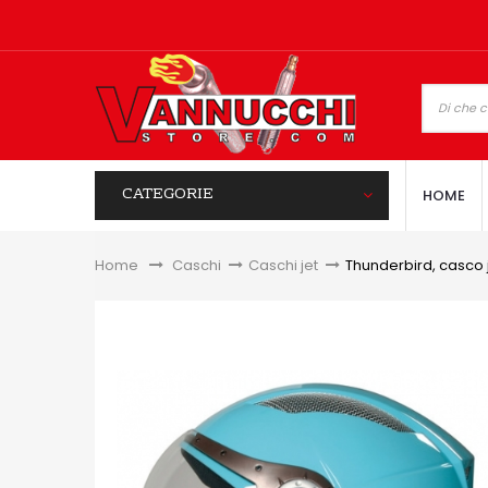
CATEGORIE
HOME
Home
&gt;
Caschi
>
Caschi jet
>
Thunderbird, casco j