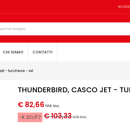
ACCES
CHI SIAMO
CONTATTI
et - turchese - xxl
THUNDERBIRD, CASCO JET - TU
€ 82,66
IVA inc.
€ 103,33
-€ 20,67
IVA inc.