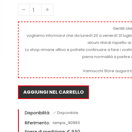
Gentili clie
vogliamo informarvi che da lunedì 20 a venerdì 31 luglio
alcuni ritardi rispetto 
Lo shop rimane attivo e potrete continuare a fare i vostr
piena normalità a partire 
Vannucchi Store augura b
AGGIUNGI NEL CARRELLO
Disponibilità:
✅ Disponibile
Riferimento:
lampa_90993
Spese di spedizione: € 9,50