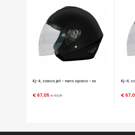
Kj-4, casco jet - nero opaco - xs
Kj-4, c
€ 67,05
€ 67,
€ 83,81
OCCHIATA VELOCE
OCCHIA