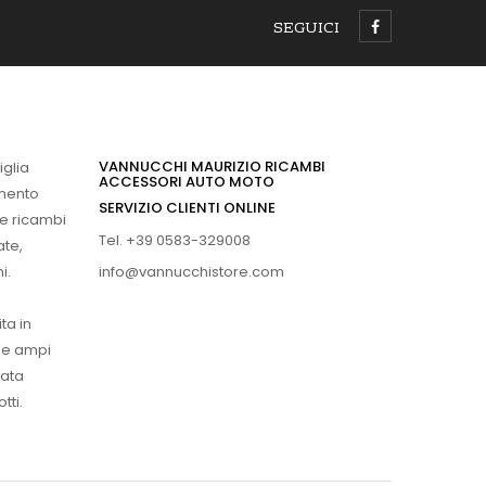
SEGUICI
VANNUCCHI MAURIZIO RICAMBI
iglia
ACCESSORI AUTO MOTO
imento
SERVIZIO CLIENTI ONLINE
 e ricambi
Tel. +39 0583-329008
ate,
info@vannucchistore.com
i.
ta in
ue ampi
vata
tti.