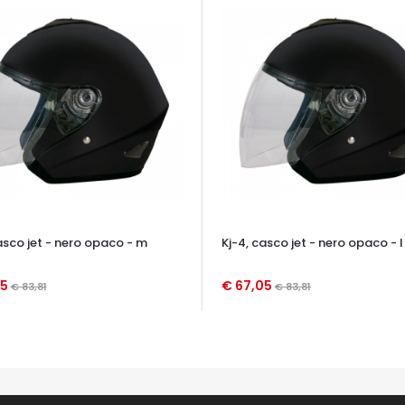
asco jet - nero opaco - m
Kj-4, casco jet - nero opaco - l
05
€ 67,05
€ 83,81
€ 83,81
TA VELOCE
OCCHIATA VELOCE