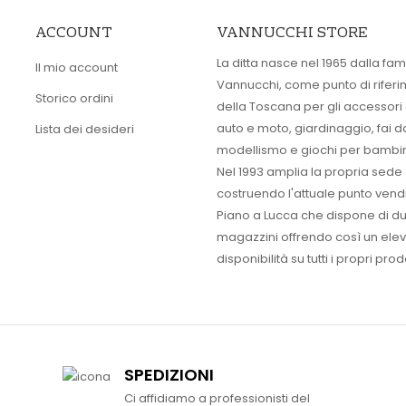
ACCOUNT
VANNUCCHI STORE
La ditta nasce nel 1965 dalla fam
Il mio account
Vannucchi, come punto di rifer
Storico ordini
della Toscana per gli accessori
auto e moto, giardinaggio, fai d
Lista dei desideri
modellismo e giochi per bambin
Nel 1993 amplia la propria sede
costruendo l'attuale punto vendi
Piano a Lucca che dispone di d
magazzini offrendo così un ele
disponibilità su tutti i propri prodo
SPEDIZIONI
Ci affidiamo a professionisti del