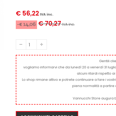
€ 56,22
IVA inc.
€ 70,27
-€ 14,06
IVA inc.
Gentili clie
vogliamo informarvi che da lunedì 20 a venerdì 31 luglio
alcuni ritardi rispetto 
Lo shop rimane attivo e potrete continuare a fare i vostr
piena normalità a partire 
Vannucchi Store augura b