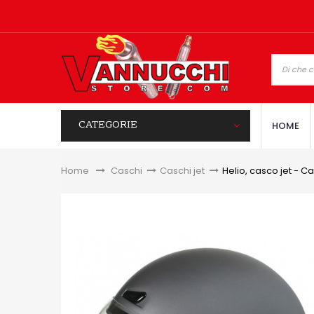
CATEGORIE
HOME
Home
&gt;
Caschi
>
Caschi jet
>
Helio, casco jet - C