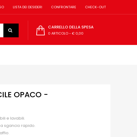
SO
LISTA DEI DESIDERI
CONFRONTARE
CHECK-OUT
CARRELLO DELLA SPESA
0 ARTICOLO
-
€ 0,00
CILE OPACO -
li e lavabili.
 a sgancio rapido.
ffio.