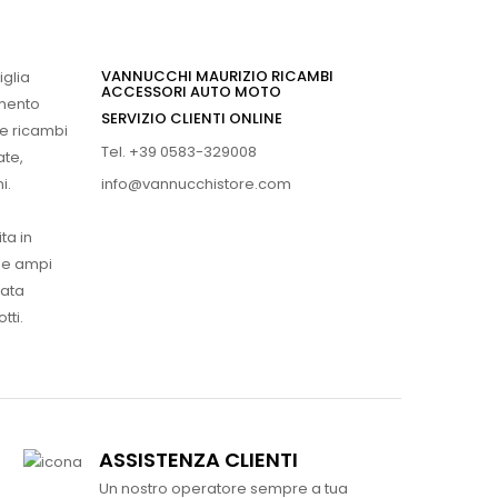
VANNUCCHI MAURIZIO RICAMBI
iglia
ACCESSORI AUTO MOTO
imento
SERVIZIO CLIENTI ONLINE
 e ricambi
Tel. +39 0583-329008
ate,
info@vannucchistore.com
i.
ta in
ue ampi
vata
tti.
ASSISTENZA CLIENTI
Un nostro operatore sempre a tua