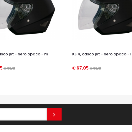
asco jet - nero opaco - m
Kj-4, casco jet - nero opaco - l
05
€ 67,05
€ 83,81
€ 83,81
TA VELOCE
OCCHIATA VELOCE