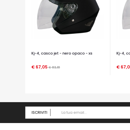
Kj-4, casco jet - nero opaco - xs
Kj-4, c
€ 67,05
€ 67,
€ 83,81
OCCHIATA VELOCE
OCCHIA
ISCRIVITI