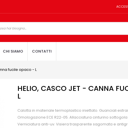
ACCES
CHI SIAMO
CONTATTI
anna fucile opaco - L
HELIO, CASCO JET - CANNA FU
L
Calotta in materiale termoplastico iniettato. Guanciali estraibi
Omologazione ECE R22-05. Allacciatura cinturino sottogola
Verniciatura anti-uv. Visiera trasparente sagomata e antigra