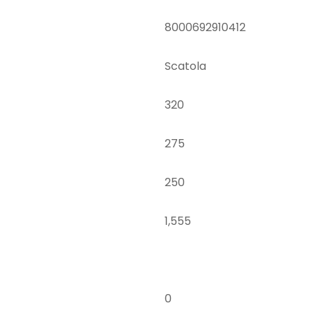
8000692910412
Scatola
320
275
250
1,555
0