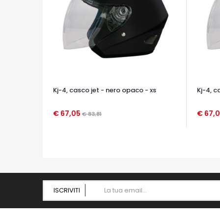
Kj-4, casco jet - nero opaco - xs
Kj-4, c
€ 67,05
€ 67,
€ 83,81
OCCHIATA VELOCE
OCCHIA
ISCRIVITI