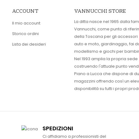
ACCOUNT
VANNUCCHI STORE
La ditta nasce nel 1965 dalla fam
Il mio account
Vannucchi, come punto di rifer
Storico ordini
della Toscana per gli accessori
auto e moto, giardinaggio, fai d
Lista dei desideri
modellismo e giochi per bambin
Nel 1993 amplia la propria sede
costruendo l'attuale punto vendi
Piano a Lucca che dispone di d
magazzini offrendo così un ele
disponibilità su tutti i propri prodo
SPEDIZIONI
Ci affidiamo a professionisti del