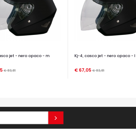
asco jet - nero opaco - m
Kj-4, casco jet - nero opaco - l
05
€ 67,05
€ 83,81
€ 83,81
TA VELOCE
OCCHIATA VELOCE