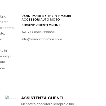
VANNUCCHI MAURIZIO RICAMBI
iglia
ACCESSORI AUTO MOTO
imento
SERVIZIO CLIENTI ONLINE
 e ricambi
Tel. +39 0583-329008
ate,
info@vannucchistore.com
i.
ta in
ue ampi
vata
tti.
ASSISTENZA CLIENTI
Un nostro operatore sempre a tua