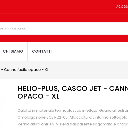
ACCES
CHI SIAMO
CONTATTI
t - Canna fucile opaco - XL
HELIO-PLUS, CASCO JET - CANN
OPACO - XL
Calotta in materiale termoplastico iniettato. Guanciali estraibi
Omologazione ECE R22-05. Allacciatura cinturino sottogola
Verniciatura anti-uv. Visiera trasparente sagomata e antigra