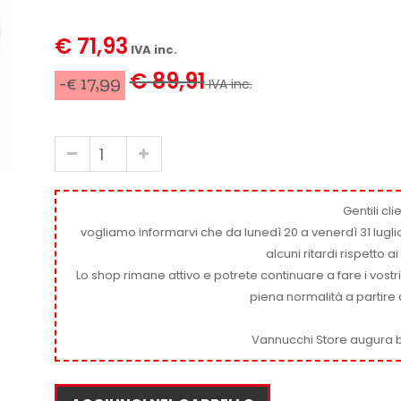
€ 71,93
IVA inc.
€ 89,91
-€ 17,99
IVA inc.
Gentili clie
vogliamo informarvi che da lunedì 20 a venerdì 31 luglio
alcuni ritardi rispetto 
Lo shop rimane attivo e potrete continuare a fare i vostr
piena normalità a partire 
Vannucchi Store augura b