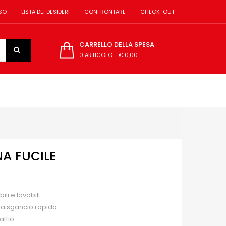
SO
LISTA DEI DESIDERI
CONFRONTARE
CHECK-OUT
CARRELLO DELLA SPESA
0 ARTICOLO
-
€ 0,00
A FUCILE
li e lavabili.
 a sgancio rapido.
ffio.