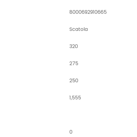
8000692910665
Scatola
320
275
250
1,555
0