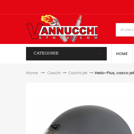
CATEGORIE
HOME
Home
&gt;
Caschi
>
Caschi jet
>
Helio-Plus, casco je