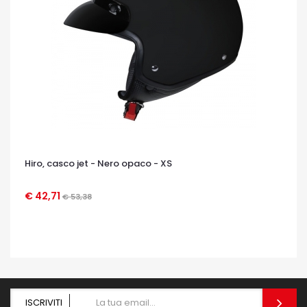
Hiro, casco jet - Nero opaco - XS
€ 42,71
€ 53,38
OCCHIATA VELOCE
ISCRIVITI