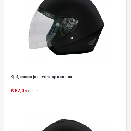
Kj-4, casco jet - nero opaco - xs
€ 67,05
€ 83,81
OCCHIATA VELOCE