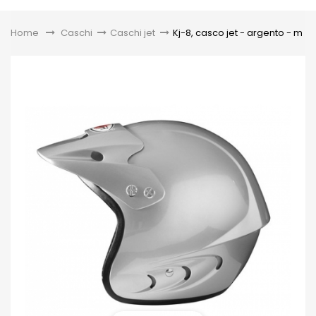
Toggle
Home
&gt;
Caschi
>
Caschi jet
>
Kj-8, casco jet - argento - m