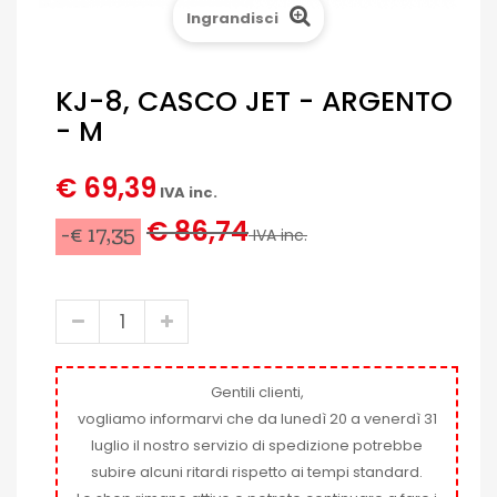
Ingrandisci
KJ-8, CASCO JET - ARGENTO
- M
€ 69,39
IVA inc.
€ 86,74
-€ 17,35
IVA inc.
Gentili clienti,
vogliamo informarvi che da lunedì 20 a venerdì 31
luglio il nostro servizio di spedizione potrebbe
subire alcuni ritardi rispetto ai tempi standard.