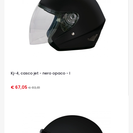
Kj-4, casco jet - nero opaco - l
€ 67,05
€ 83,81
OCCHIATA VELOCE