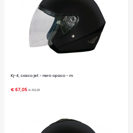
Kj-4, casco jet - nero opaco - m
€ 67,05
€ 83,81
OCCHIATA VELOCE