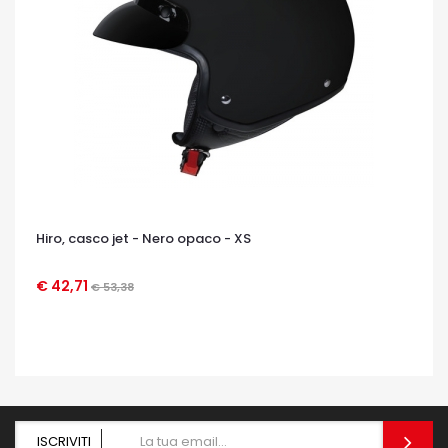
Hiro, casco jet - Nero opaco - XS
€ 42,71
€ 53,38
OCCHIATA VELOCE
ISCRIVITI