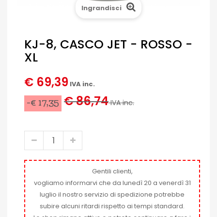
Ingrandisci
KJ-8, CASCO JET - ROSSO -
XL
€ 69,39
IVA inc.
€ 86,74
-€ 17,35
IVA inc.
Gentili clienti,
vogliamo informarvi che da lunedì 20 a venerdì 31
luglio il nostro servizio di spedizione potrebbe
subire alcuni ritardi rispetto ai tempi standard.