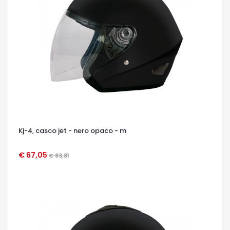
Kj-4, casco jet - nero opaco - m
€ 67,05
€ 83,81
OCCHIATA VELOCE