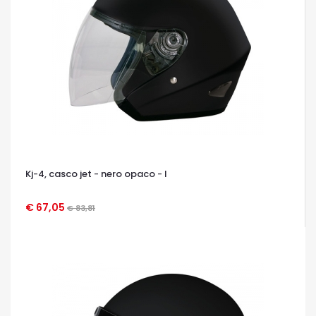
Kj-4, casco jet - nero opaco - l
€ 67,05
€ 83,81
OCCHIATA VELOCE