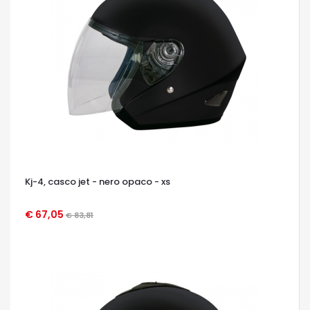
Kj-4, casco jet - nero opaco - xs
€ 67,05
€ 83,81
OCCHIATA VELOCE