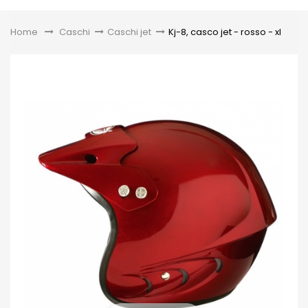
Toggle
Home
&gt;
Caschi
>
Caschi jet
>
Kj-8, casco jet - rosso - xl