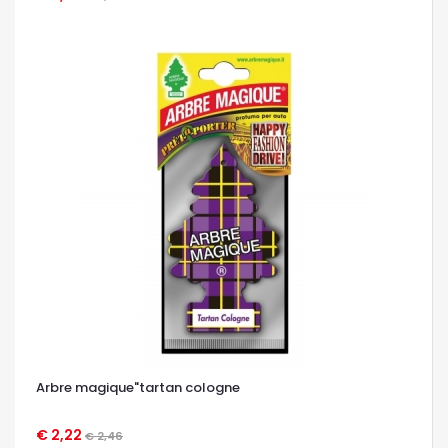
Arbre magique"tartan cologne
€ 2,22
€ 2,46
OCCHIATA VELOCE