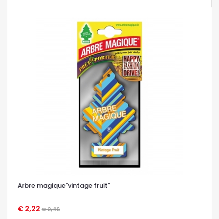
Arbre magique"vintage fruit"
€ 2,22
€ 2,46
OCCHIATA VELOCE