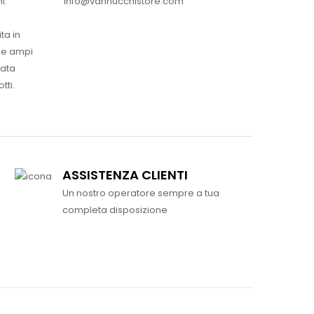
info@vannucchistore.com
i.
ta in
ue ampi
vata
tti.
ASSISTENZA CLIENTI
Un nostro operatore sempre a tua
completa disposizione