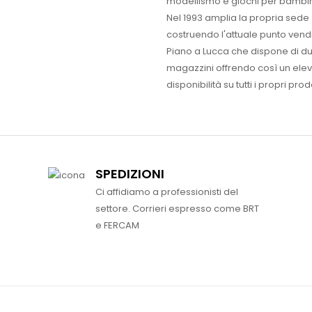
modellismo e giochi per bambin
Nel 1993 amplia la propria sede
costruendo l'attuale punto vendi
Piano a Lucca che dispone di d
magazzini offrendo così un ele
disponibilità su tutti i propri prodo
SPEDIZIONI
Ci affidiamo a professionisti del
settore. Corrieri espresso come BRT
e FERCAM