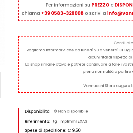
Per informazioni su
PREZZO
e
DISPONI
chiama
+39 0583-329008
o scrivi a
info@van
Gentili clie
vogliamo informarvi che da lunedì 20 a venerdì 31 luglio
alcuni ritardi rispetto 
Lo shop rimane attivo e potrete continuare a fare i vostr
piena normalità a partire 
Vannucchi Store augura b
Disponibilità:
🚫​ Non disponibile
Riferimento:
tg_ImpImmTEXAS
Spese di spedizione: € 9,50