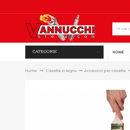
CATEGORIE
HOME
Home
&gt;
Casette in legno
>
Accessori per casette
>