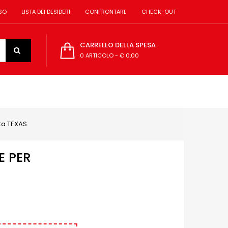
SO
LISTA DEI DESIDERI
CONFRONTARE
CHECK-OUT
CARRELLO DELLA SPESA
0 ARTICOLO
-
€ 0,00
ta TEXAS
E PER