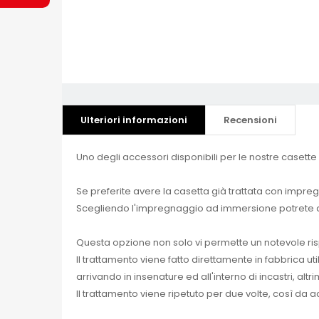
Ulteriori informazioni
Recensioni
Uno degli accessori disponibili per le nostre caset
Se preferite avere la casetta già trattata con impr
Scegliendo l'impregnaggio ad immersione potrete av
Questa opzione non solo vi permette un notevole ris
Il trattamento viene fatto direttamente in fabbrica 
arrivando in insenature ed all'interno di incastri, al
Il trattamento viene ripetuto per due volte, così da 