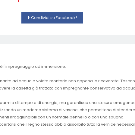
Condividi su Facebook!
te è l'impregnaggio ad immersione.
egnante ad acqua e volete montarla non appena la riceverete, Toscana
ere la casetta già trattata con impregnante conservativo ad acqua 
parmio di tempo e di energie, ma garantisce una stesura omogenea del
utilizzando un moderno sistema di vasche, che permettono di stendere l
trimenti irraggiungibili con un normale pennello o con una spugna.
accertarsi che il legno stesso abbia assorbito tutta la vernice neces