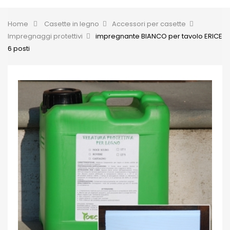
Toggle
Home
&gt;
Casette in legno
>
Accessori per casette
>
Impregnaggi protettivi
>
impregnante BIANCO per tavolo ERICE
6 posti