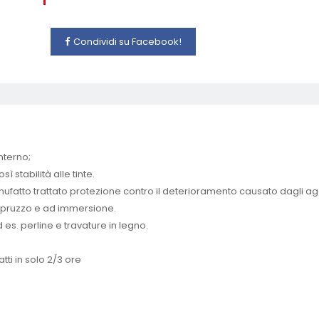
Condividi su Facebook!
nterno;
 stabilità alle tinte.
manufatto trattato protezione contro il deterioramento causato dagli ag
a spruzzo e ad immersione.
es. perline e travature in legno.
tti in solo 2/3 ore