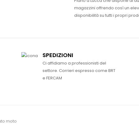
Piano a Lucca che dispone di d
magazzini offrendo così un ele
disponibilità su tutti i propri prodo
SPEDIZIONI
Ci affidiamo a professionisti del
settore. Corrieri espresso come BRT
e FERCAM
uto moto