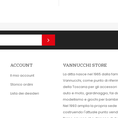
TA VELOCE
OCCHIATA VELOCE
ACCOUNT
VANNUCCHI STORE
La ditta nasce nel 1965 dalla fam
Il mio account
Vannucchi, come punto di rifer
Storico ordini
della Toscana per gli accessori
auto e moto, giardinaggio, fai d
Lista dei desideri
modellismo e giochi per bambin
Nel 1993 amplia la propria sede
costruendo l'attuale punto vendi