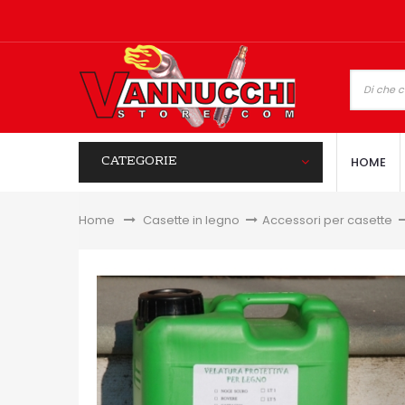
CATEGORIE
HOME
Home
&gt;
Casette in legno
>
Accessori per casette
>