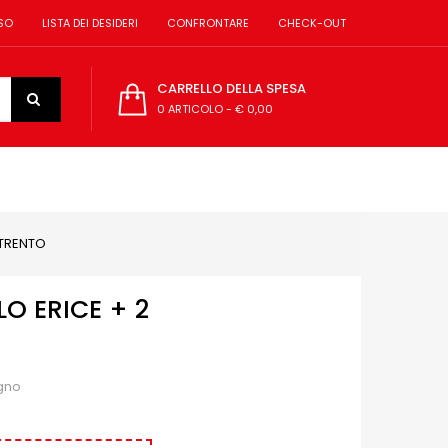
SO
LISTA DEI DESIDERI
CONFRONTARE
CHECK-OUT
CARRELLO DELLA SPESA
0 ARTICOLO
-
€ 0,00
 TRENTO
O ERICE + 2
egno