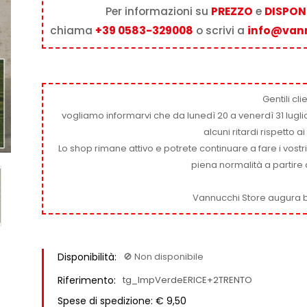
Per informazioni su
PREZZO
e
DISPONI
chiama
+39 0583-329008
o scrivi a
info@van
Gentili clie
vogliamo informarvi che da lunedì 20 a venerdì 31 luglio
alcuni ritardi rispetto 
Lo shop rimane attivo e potrete continuare a fare i vostr
piena normalità a partire 
Vannucchi Store augura b
Disponibilità:
🚫​ Non disponibile
Riferimento:
tg_ImpVerdeERICE+2TRENTO
Spese di spedizione: € 9,50