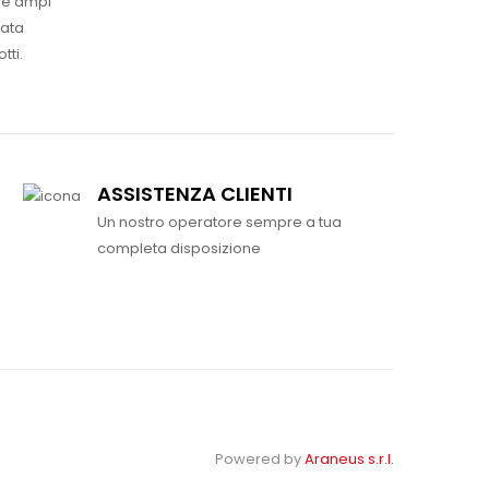
ue ampi
vata
tti.
ASSISTENZA CLIENTI
Un nostro operatore sempre a tua
completa disposizione
Powered by
Araneus s.r.l.