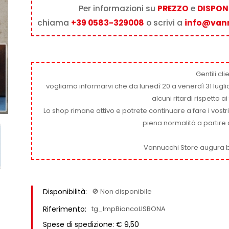
Per informazioni su
PREZZO
e
DISPONI
chiama
+39 0583-329008
o scrivi a
info@van
Gentili clie
vogliamo informarvi che da lunedì 20 a venerdì 31 luglio
alcuni ritardi rispetto 
Lo shop rimane attivo e potrete continuare a fare i vostr
piena normalità a partire 
Vannucchi Store augura b
Disponibilità:
🚫​ Non disponibile
Riferimento:
tg_ImpBiancoLISBONA
Spese di spedizione: € 9,50