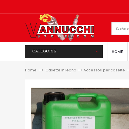
CATEGORIE
HOME
Home
&gt;
Casette in legno
>
Accessori per casette
>