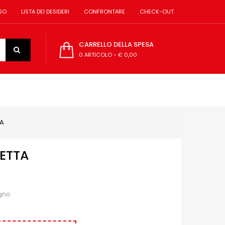
SO
LISTA DEI DESIDERI
CONFRONTARE
CHECK-OUT
CARRELLO DELLA SPESA
0 ARTICOLO
-
€ 0,00
NA
ETTA
egno