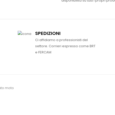
disponibilità su tutti i propri prodo
SPEDIZIONI
Ci affidiamo a professionisti del
settore. Corrieri espresso come BRT
e FERCAM
uto moto