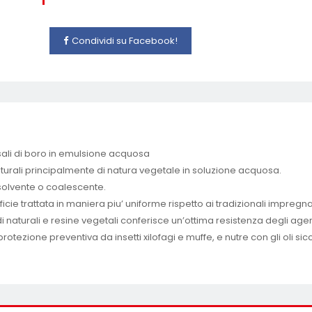
Condividi su Facebook!
sali di boro in emulsione acquosa
turali principalmente di natura vegetale in soluzione acquosa.
i solvente o coalescente.
icie trattata in maniera piu’ uniforme rispetto ai tradizionali impregn
naturali e resine vegetali conferisce un’ottima resistenza degli agen
tezione preventiva da insetti xilofagi e muffe, e nutre con gli oli sicc