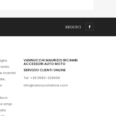
SEGUICI
VANNUCCHI MAURIZIO RICAMBI
iglia
ACCESSORI AUTO MOTO
imento
SERVIZIO CLIENTI ONLINE
 e ricambi
Tel. +39 0583-329008
ate,
info@vannucchistore.com
i.
ta in
ue ampi
vata