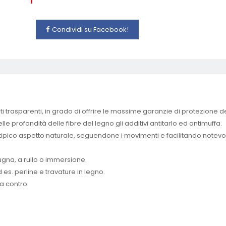
Condividi su Facebook!
 trasparenti, in grado di offrire le massime garanzie di protezione d
e profondità delle fibre del legno gli additivi antitarlo ed antimuffa.
o tipico aspetto naturale, seguendone i movimenti e facilitando notevo
pugna, a rullo o immersione.
es. perline e travature in legno.
la contro: