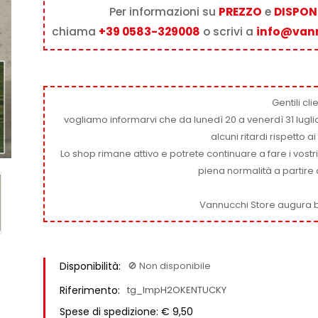
Per informazioni su
PREZZO
e
DISPONI
chiama
+39 0583-329008
o scrivi a
info@van
Gentili clie
vogliamo informarvi che da lunedì 20 a venerdì 31 luglio
alcuni ritardi rispetto 
Lo shop rimane attivo e potrete continuare a fare i vostr
piena normalità a partire 
Vannucchi Store augura b
Disponibilità:
🚫​ Non disponibile
Riferimento:
tg_ImpH2OKENTUCKY
Spese di spedizione: € 9,50