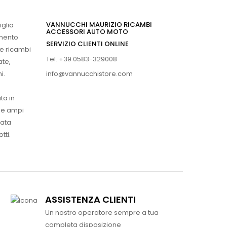
VANNUCCHI MAURIZIO RICAMBI
iglia
ACCESSORI AUTO MOTO
imento
SERVIZIO CLIENTI ONLINE
 e ricambi
Tel. +39 0583-329008
ate,
info@vannucchistore.com
i.
ta in
ue ampi
vata
tti.
ASSISTENZA CLIENTI
Un nostro operatore sempre a tua
completa disposizione