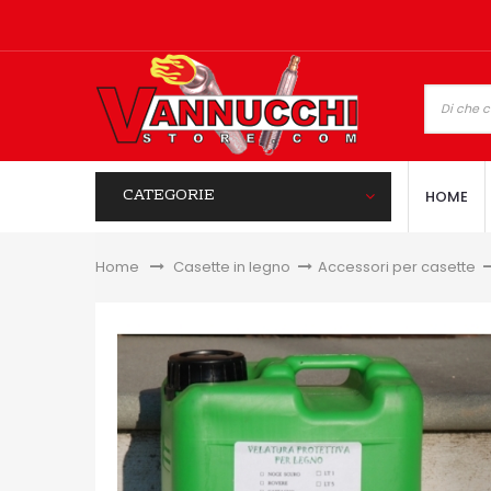
CATEGORIE
HOME
Home
&gt;
Casette in legno
>
Accessori per casette
>