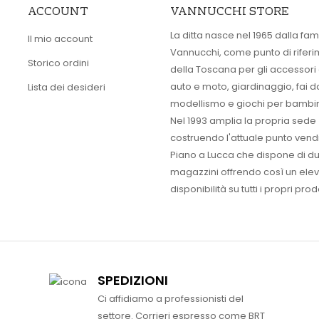
ACCOUNT
VANNUCCHI STORE
La ditta nasce nel 1965 dalla fam
Il mio account
Vannucchi, come punto di rifer
Storico ordini
della Toscana per gli accessori
auto e moto, giardinaggio, fai d
Lista dei desideri
modellismo e giochi per bambin
Nel 1993 amplia la propria sede
costruendo l'attuale punto vendi
Piano a Lucca che dispone di d
magazzini offrendo così un ele
disponibilità su tutti i propri prodo
SPEDIZIONI
Ci affidiamo a professionisti del
settore. Corrieri espresso come BRT