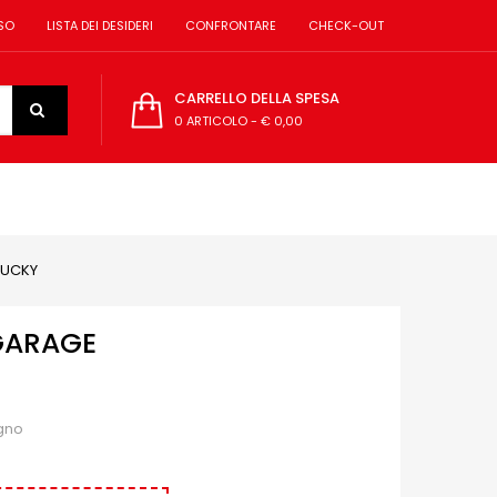
SO
LISTA DEI DESIDERI
CONFRONTARE
CHECK-OUT
CARRELLO DELLA SPESA
0 ARTICOLO
-
€ 0,00
TUCKY
GARAGE
egno