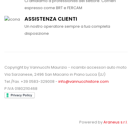
Ci affidiamo a professionisti del settore. Corrieri
espresso come BRT e FERCAM
ASSISTENZA CLIENTI
Un nostro operatore sempre a tua completa
disposizione
Copyright by Vannucchi Maurizio - ricambi accessori auto moto
Via Sarzanese, 2496 San Macario in Piano Lucca (LU)
Tel./Fax. +39 0583-329008 -
info@vannucchistore.com
P.IVA 01802110468
Powered by
Araneus s.r.l.