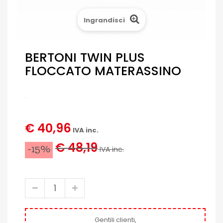
Ingrandisci
BERTONI TWIN PLUS
FLOCCATO MATERASSINO
.
€ 40,96
IVA inc.
€ 48,19
-15%
IVA inc.
Gentili clienti,