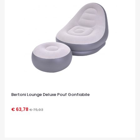
Bertoni Lounge Deluxe Pouf Gonfiabile
€ 63,78
€ 75,03
OCCHIATA VELOCE