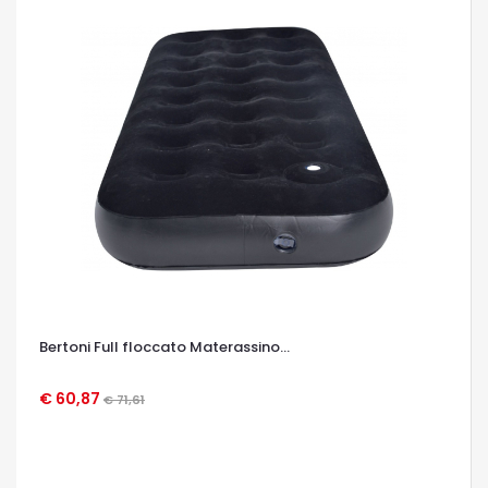
Bertoni Full floccato Materassino...
€ 60,87
€ 71,61
OCCHIATA VELOCE