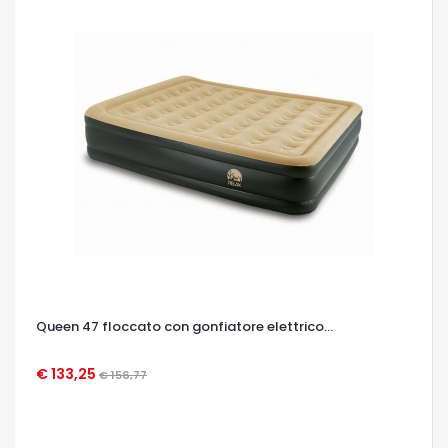
Queen 47 floccato con gonfiatore elettrico...
€ 133,25
€ 156,77
OCCHIATA VELOCE