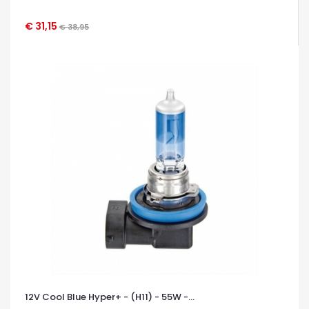
€ 31,15
€ 38,95
OCCHIATA VELOCE
12V Cool Blue Hyper+ - (H11) - 55W -...