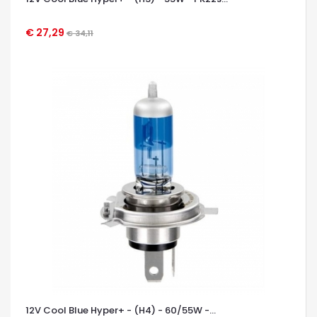
€ 27,29
€ 34,11
OCCHIATA VELOCE
12V Cool Blue Hyper+ - (H4) - 60/55W -...