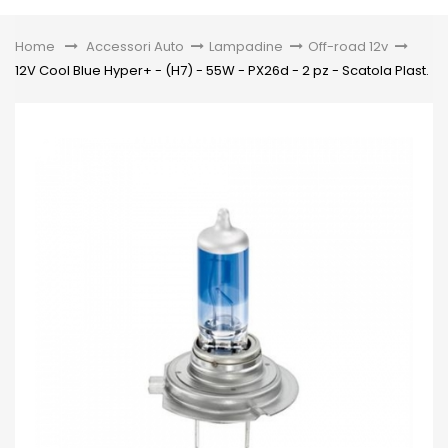
Toggle
Home
&gt;
Accessori Auto
>
Lampadine
>
Off-road 12v
>
12V Cool Blue Hyper+ - (H7) - 55W - PX26d - 2 pz - Scatola Plast.