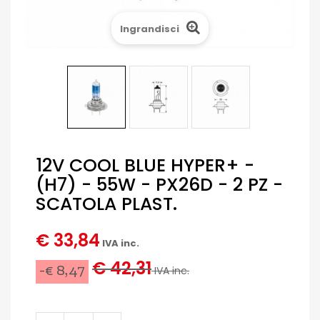
Ingrandisci
12V COOL BLUE HYPER+ -
(H7) - 55W - PX26D - 2 PZ -
SCATOLA PLAST.
€ 33,84
IVA inc.
€ 42,31
-€ 8,47
IVA inc.