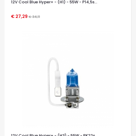
12V Cool Blue Hyper+ - (H1) - 55W - P14,5s...
€ 27,29
€ 34,11
OCCHIATA VELOCE
12V Cool Blue Hyper+ - (H3) - 55W - PK22s...