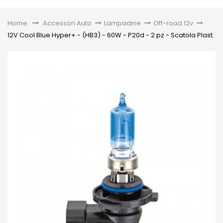
Toggle
Home
&gt;
Accessori Auto
>
Lampadine
>
Off-road 12v
>
12V Cool Blue Hyper+ - (HB3) - 60W - P20d - 2 pz - Scatola Plast.