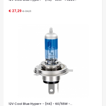
€ 27,29
€ 34,11
OCCHIATA VELOCE
12V Cool Blue Hyper+ - (H4) - 60/55W -...