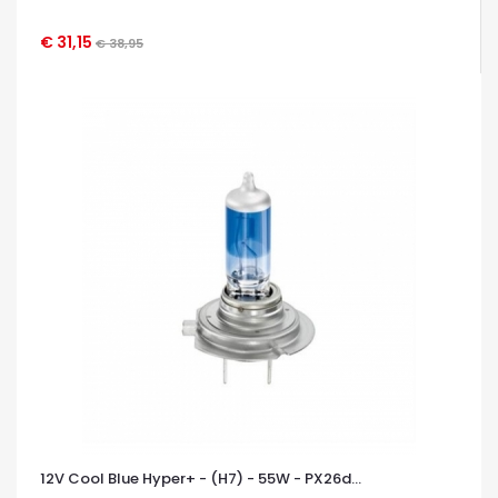
€ 31,15
€ 38,95
OCCHIATA VELOCE
12V Cool Blue Hyper+ - (H7) - 55W - PX26d...