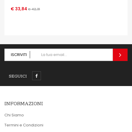
€ 33,84
€ 42,31
OCCHIATA VELOCE
ISCRIVITI
SEGUICI
INFORMAZIONI
Chi Siamo
Termini e Condizioni