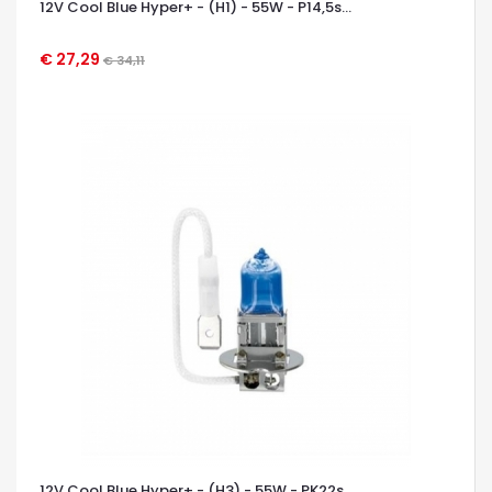
12V Cool Blue Hyper+ - (H1) - 55W - P14,5s...
€ 27,29
€ 34,11
OCCHIATA VELOCE
12V Cool Blue Hyper+ - (H3) - 55W - PK22s...