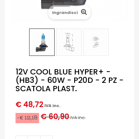
Ingrandisci
12V COOL BLUE HYPER+ -
(HB3) - 60W - P20D - 2 PZ -
SCATOLA PLAST.
€ 48,72
IVA inc.
€ 60,90
-€ 12,18
IVA inc.