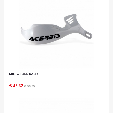
MINICROSS RALLY
€ 46,52
€ 59,95
OCCHIATA VELOCE