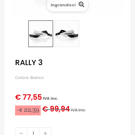
Ingrandisci
RALLY 3
Colore: Bianco
€ 77,55
IVA inc.
€ 99,94
-€ 22,39
IVA inc.