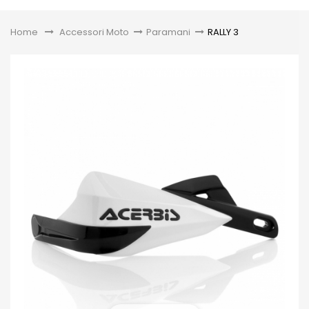
Toggle
Home
&gt;
Accessori Moto
>
Paramani
>
RALLY 3