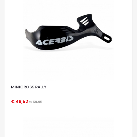
MINICROSS RALLY
€ 46,52
€ 59,95
OCCHIATA VELOCE