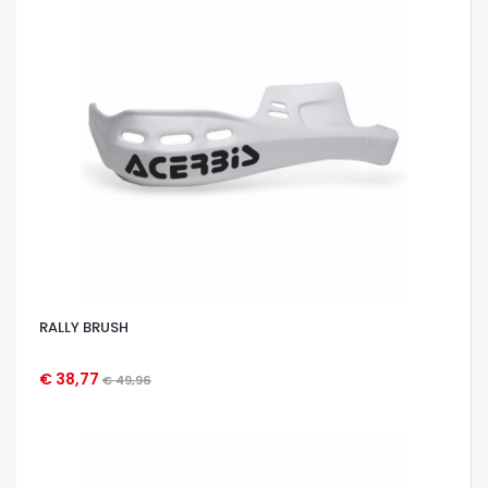
RALLY BRUSH
€ 38,77
€ 49,96
OCCHIATA VELOCE