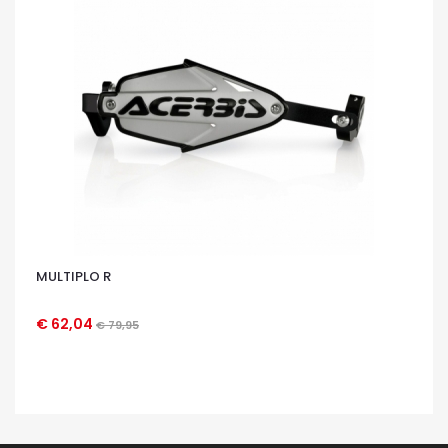
MULTIPLO R
€ 62,04
€ 79,95
OCCHIATA VELOCE