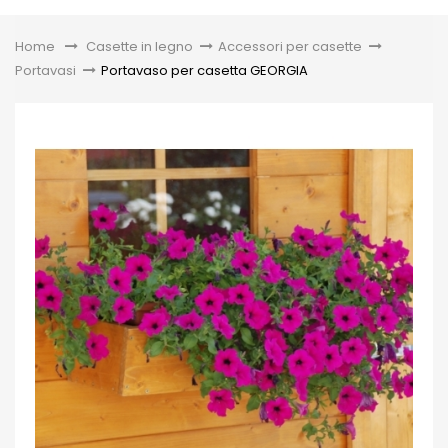
Toggle
Home
&gt;
Casette in legno
>
Accessori per casette
>
Portavasi
>
Portavaso per casetta GEORGIA