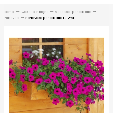
Toggle
Home
&gt;
Casette in legno
>
Accessori per casette
>
Portavasi
>
Portavaso per casetta HAWAII