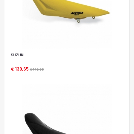
SUZUKI
€ 139,65
€ 179,96
OCCHIATA VELOCE