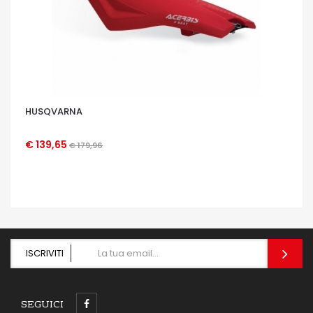
HUSQVARNA
€ 139,65
€ 179,96
OCCHIATA VELOCE
ISCRIVITI
SEGUICI