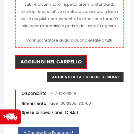
subire alcuni ritardi rispetto ai tempi standard.
Lo shop rimane attivo e potrete continuare a fare i
vostri acquisti normalmente! La situazione tornerà
alla piena normalità a partire da lunedì 3 agosto.
Vannucchi Store augura buona estate a tutti
AGGIUNGI NEL CARRELLO
AGGIUNGI ALLA LISTA DEI DESIDERI
Disponibilità:
✅ Disponibile
Riferimento:
ace_0016305.130.700
Spese di spedizione: € 9,50
Condividi su Facebook!