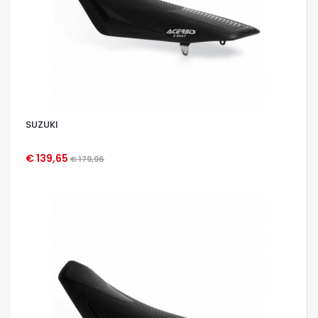
SUZUKI
€ 139,65
€ 179,96
OCCHIATA VELOCE