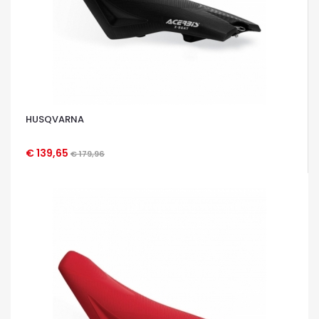
HUSQVARNA
€ 139,65
€ 179,96
OCCHIATA VELOCE