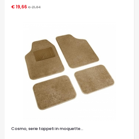
€ 19,66
€ 21,84
OCCHIATA VELOCE
Cosmo, serie tappeti in moquette...