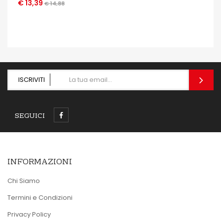
€ 13,39
€ 14,88
OCCHIATA VELOCE
ISCRIVITI
SEGUICI
INFORMAZIONI
Chi Siamo
Termini e Condizioni
Privacy Policy