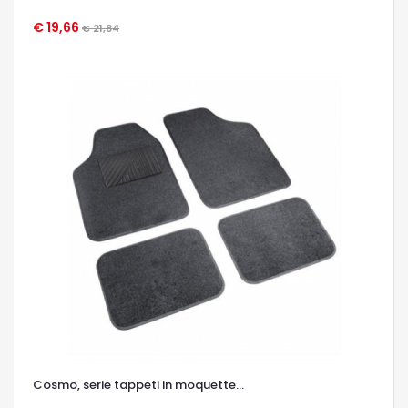
€ 19,66
€ 21,84
OCCHIATA VELOCE
Cosmo, serie tappeti in moquette...