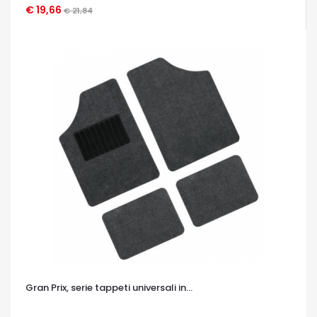
€ 19,66
€ 21,84
OCCHIATA VELOCE
Gran Prix, serie tappeti universali in...