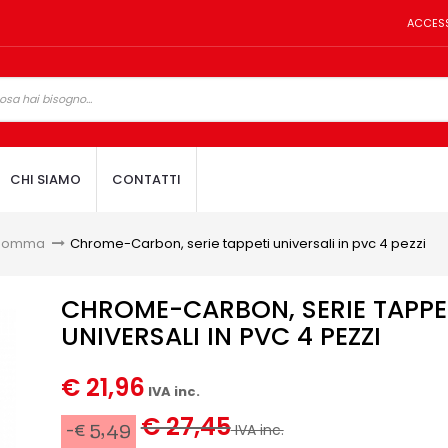
ACCES
CHI SIAMO
CONTATTI
 gomma
>
Chrome-Carbon, serie tappeti universali in pvc 4 pezzi
CHROME-CARBON, SERIE TAPPE
UNIVERSALI IN PVC 4 PEZZI
€ 21,96
IVA inc.
€ 27,45
-€ 5,49
IVA inc.