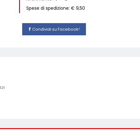
Spese di spedizione: € 9,50
Condividi su Facebook!
zzi