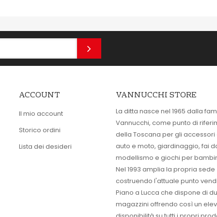
ACCOUNT
VANNUCCHI STORE
La ditta nasce nel 1965 dalla fam
Il mio account
Vannucchi, come punto di rifer
Storico ordini
della Toscana per gli accessori
auto e moto, giardinaggio, fai d
Lista dei desideri
modellismo e giochi per bambin
Nel 1993 amplia la propria sede
costruendo l'attuale punto vendi
Piano a Lucca che dispone di d
magazzini offrendo così un ele
disponibilità su tutti i propri prodo