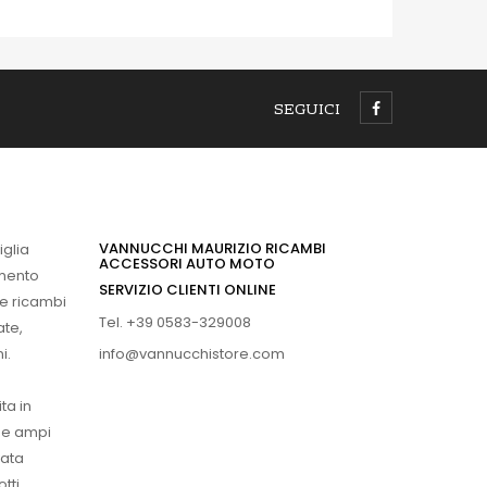
SEGUICI
VANNUCCHI MAURIZIO RICAMBI
iglia
ACCESSORI AUTO MOTO
imento
SERVIZIO CLIENTI ONLINE
 e ricambi
Tel. +39 0583-329008
ate,
info@vannucchistore.com
i.
ta in
ue ampi
vata
tti.