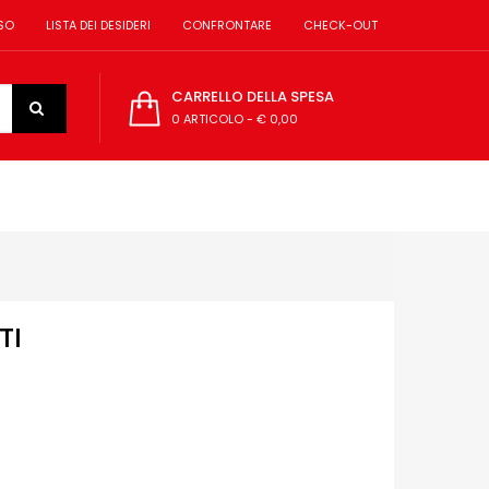
SO
LISTA DEI DESIDERI
CONFRONTARE
CHECK-OUT
CARRELLO DELLA SPESA
0 ARTICOLO
-
€ 0,00
TI