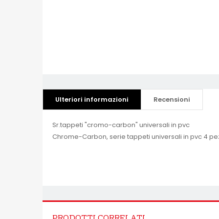
Ulteriori informazioni
Recensioni
Sr.tappeti "cromo-carbon" universali in pvc
Chrome-Carbon, serie tappeti universali in pvc 4 pe
PRODOTTI CORRELATI