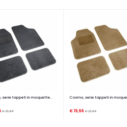
serie tappeti in moquette...
Cosmo, serie tappeti in moquet
6
€ 19,66
€ 21,84
€ 21,84
TA VELOCE
OCCHIATA VELOCE