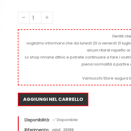
Gentili clie
vogliamo informarvi che da lunedì 20 a venerdì 31 luglio
alcuni ritardi rispetto 
Lo shop rimane attivo e potrete continuare a fare i vostr
piena normalità a partire 
Vannucchi Store augura b
AGGIUNGI NEL CARRELLO
Disponibilità:
✅ Disponibile
Riferimento:
pilot_26199