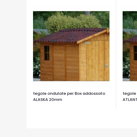
tegole ondulate per Box addossato
tegole
ALASKA 20mm
ATLANT
OCCHIATA VELOCE
OCCHIA