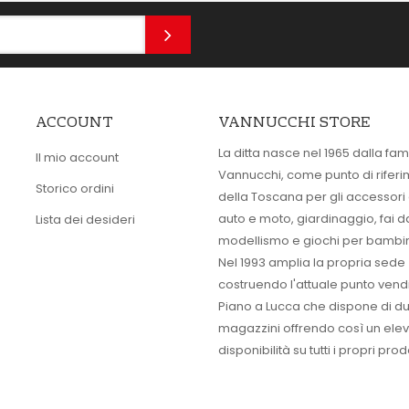
ACCOUNT
VANNUCCHI STORE
La ditta nasce nel 1965 dalla fam
Il mio account
Vannucchi, come punto di rifer
Storico ordini
della Toscana per gli accessori
auto e moto, giardinaggio, fai d
Lista dei desideri
modellismo e giochi per bambin
Nel 1993 amplia la propria sede
costruendo l'attuale punto vendi
Piano a Lucca che dispone di d
magazzini offrendo così un ele
disponibilità su tutti i propri prodo