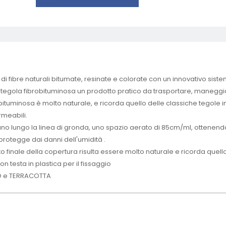
i fibre naturali bitumate, resinate e colorate con un innovativo sistem
tra tegola fibrobituminosa un prodotto pratico da trasportare, mane
robituminosa è molto naturale, e ricorda quello delle classiche tegole in
meabili.
no lungo la linea di gronda, uno spazio aerato di 85cm/ml, ottenendo
 protegge dai danni dell'umidità .
 finale della copertura risulta essere molto naturale e ricorda quello d
on testa in plastica per il fissaggio
O e TERRACOTTA