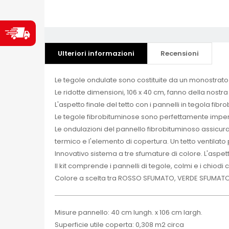
Ulteriori informazioni
Recensioni
Le tegole ondulate sono costituite da un monostrato d
Le ridotte dimensioni, 106 x 40 cm, fanno della nos
L'aspetto finale del tetto con i pannelli in tegola fib
Le tegole fibrobituminose sono perfettamente imper
Le ondulazioni del pannello fibrobituminoso assicura
termico e l'elemento di copertura. Un tetto ventilato
Innovativo sistema a tre sfumature di colore. L'aspetto
Il kit comprende i pannelli di tegole, colmi e i chiodi c
Colore a scelta tra ROSSO SFUMATO, VERDE SFUMAT
Misure pannello: 40 cm lungh. x 106 cm largh.
Superficie utile coperta: 0,308 m2 circa