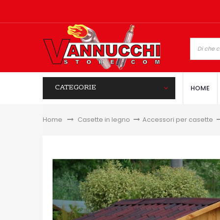
CATEGORIE
HOME
Home
&gt;
Casette in legno
>
Accessori per casette
>