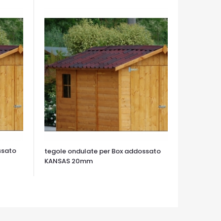
ssato
tegole ondulate per Box addossato
KANSAS 20mm
OCCHIATA VELOCE