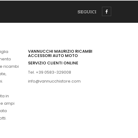
SEGUICI
VANNUCCHI MAURIZIO RICAMBI
iglia
ACCESSORI AUTO MOTO
imento
SERVIZIO CLIENTI ONLINE
 e ricambi
Tel. +39 0583-329008
ate,
info@vannucchistore.com
i.
ta in
ue ampi
vata
tti.