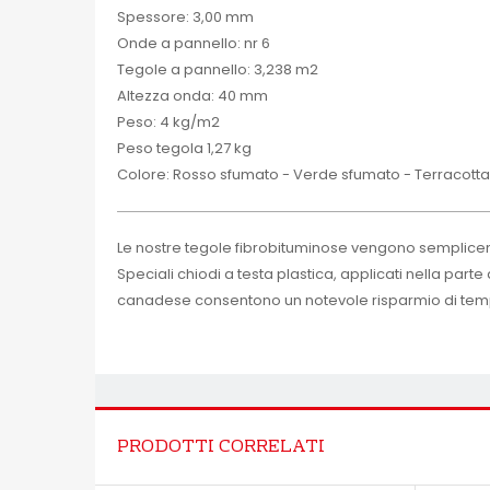
Spessore: 3,00 mm
Onde a pannello: nr 6
Tegole a pannello: 3,238 m2
Altezza onda: 40 mm
Peso: 4 kg/m2
Peso tegola 1,27 kg
Colore: Rosso sfumato - Verde sfumato - Terracotta
Le nostre tegole fibrobituminose vengono semplicem
Speciali chiodi a testa plastica, applicati nella part
canadese consentono un notevole risparmio di tem
PRODOTTI CORRELATI