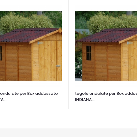
 ondulate per Box addossato
tegole ondulate per Box addo
A...
INDIANA...
TA VELOCE
OCCHIATA VELOCE