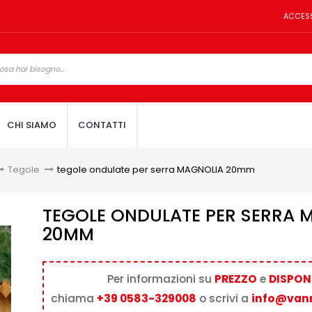
ACCES
CHI SIAMO
CONTATTI
Tegole
>
tegole ondulate per serra MAGNOLIA 20mm
TEGOLE ONDULATE PER SERRA 
20MM
Per informazioni su
PREZZO
e
DISPONI
chiama
+39 0583-329008
o scrivi a
info@van