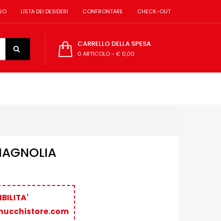
SO
LISTA DEI DESIDERI
CONFRONTARE
CHECK-OUT
CARRELLO DELLA SPESA
0 ARTICOLO
-
€ 0,00
MAGNOLIA
BILITA'
nucchistore.com