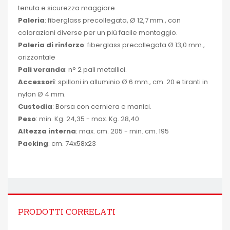
tenuta e sicurezza maggiore
Paleria
: fiberglass precollegata, Ø 12,7 mm., con
colorazioni diverse per un più facile montaggio.
Paleria di rinforzo
: fiberglass precollegata Ø 13,0 mm.,
orizzontale
Pali veranda
: n° 2 pali metallici.
Accessori
: spilloni in alluminio Ø 6 mm., cm. 20 e tiranti in
nylon Ø 4 mm.
Custodia
: Borsa con cerniera e manici.
Peso
: min. Kg. 24,35 - max. Kg. 28,40
Altezza interna
: max. cm. 205 - min. cm. 195
Packing
: cm. 74x58x23
PRODOTTI CORRELATI