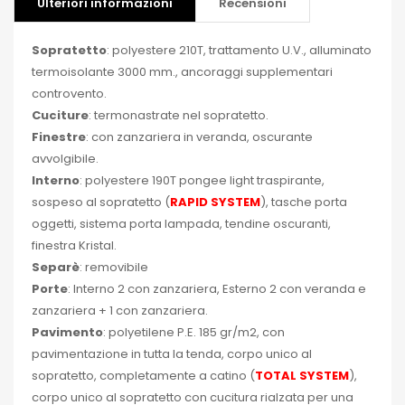
Ulteriori informazioni
Recensioni
Sopratetto
: polyestere 210T, trattamento U.V., alluminato
termoisolante 3000 mm., ancoraggi supplementari
controvento.
Cuciture
: termonastrate nel sopratetto.
Finestre
: con zanzariera in veranda, oscurante
avvolgibile.
Interno
: polyestere 190T pongee light traspirante,
sospeso al sopratetto (
RAPID SYSTEM
), tasche porta
oggetti, sistema porta lampada, tendine oscuranti,
finestra Kristal.
Separè
: removibile
Porte
: Interno 2 con zanzariera, Esterno 2 con veranda e
zanzariera + 1 con zanzariera.
Pavimento
: polyetilene P.E. 185 gr/m2, con
pavimentazione in tutta la tenda, corpo unico al
sopratetto, completamente a catino (
TOTAL SYSTEM
),
corpo unico al sopratetto con cucitura rialzata per una