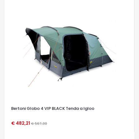
Bertoni Globo 4 VIP BLACK Tenda a Igloo
€ 482,21
€ 567,30
OCCHIATA VELOCE