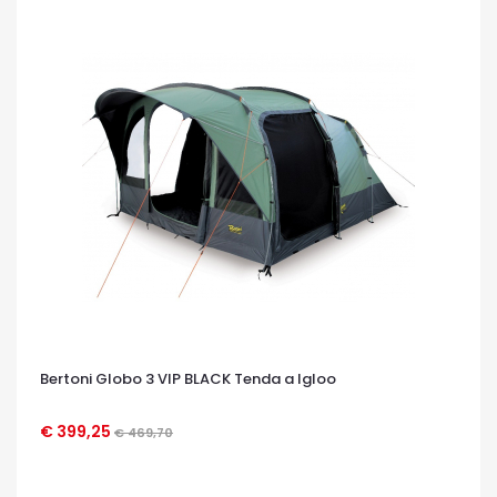
Bertoni Globo 3 VIP BLACK Tenda a Igloo
€ 399,25
€ 469,70
OCCHIATA VELOCE