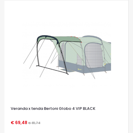
Veranda x tenda Bertoni Globo 4 VIP BLACK
€ 69,48
€ 81,74
OCCHIATA VELOCE