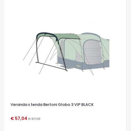
Veranda x tenda Bertoni Globo 3 VIP BLACK
€ 57,04
€ 67,10
OCCHIATA VELOCE