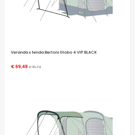
Veranda x tenda Bertoni Globo 4 VIP BLACK
€ 69,48
€ 81,74
OCCHIATA VELOCE