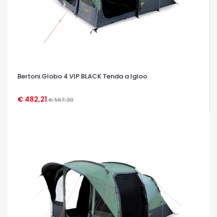
Bertoni Globo 4 VIP BLACK Tenda a Igloo
€ 482,21
€ 567,30
OCCHIATA VELOCE