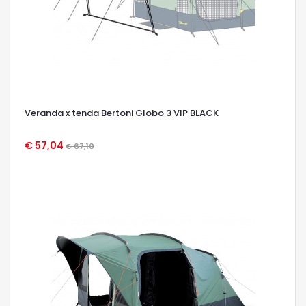
Veranda x tenda Bertoni Globo 3 VIP BLACK
€ 57,04
€ 67,10
OCCHIATA VELOCE