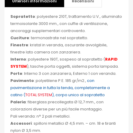
Ulteriori informazioni
Recensioni
Sopratetto
: polyestere 210T, trattamento U.V., alluminato
termoisolante 3000 mm., con cuffie di ventilazione,
ancoraggi supplementari controvento.
Cuciture
: termonastrate nel sopratetto.
Finestre
: kristal in veranda, oscurante avvolgibile,
finestre lato camera con zanzariera.
Interno
: polyestere 190T, sospeso al sopratetto (
RAPID
SYSTEM
), tasche porta oggetti, sistema porta lampada.
Porte
: Interno 3 con zanzariera, Esterno 1 con veranda.
Pavimento
: polyetilene P.E. 185 gr/m2.,
con
pavimentazione in tutta la tenda, completamente a
catino
(
TOTAL SYSTEM
)
, corpo unico al sopratetto
Paleria
: fiberglass precollegata Ø 12,7 mm., con
colorazioni diverse per un più facile montaggio.
Pali veranda: n° 2 pali metallici.
Accessori
: spilloni metallici Ø 4,5 mm. – cm. 18 e tiranti
nylon Ø 3,5 mm.