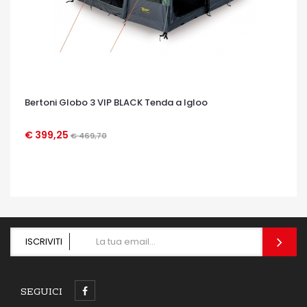
Bertoni Globo 3 VIP BLACK Tenda a Igloo
€ 399,25
€ 469,70
OCCHIATA VELOCE
ISCRIVITI
SEGUICI