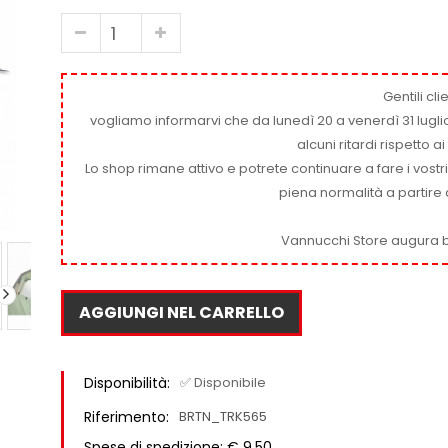
Gentili clie
vogliamo informarvi che da lunedì 20 a venerdì 31 luglio
alcuni ritardi rispetto 
Lo shop rimane attivo e potrete continuare a fare i vostr
piena normalità a partire 
Vannucchi Store augura b
AGGIUNGI NEL CARRELLO
Disponibilità:
✅ Disponibile
Riferimento:
BRTN_TRK565
Spese di spedizione: € 9,50