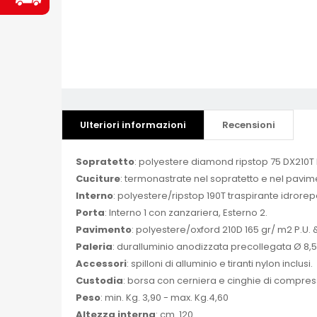
Ulteriori informazioni
Recensioni
Sopratetto
: polyestere diamond ripstop 75 DX210T
Cuciture
: termonastrate nel sopratetto e nel pavim
Interno
: polyestere/ripstop 190T traspirante idrorep
Porta
: Interno 1 con zanzariera, Esterno 2.
Pavimento
: polyestere/oxford 210D 165 gr/ m2 P.U.
Paleria
: duralluminio anodizzata precollegata Ø 8,
Accessori
: spilloni di alluminio e tiranti nylon inclusi.
Custodia
: borsa con cerniera e cinghie di compres
Peso
: min. Kg. 3,90 - max. Kg.4,60
Altezza interna
: cm. 120