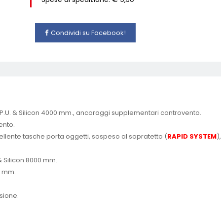
Condividi su Facebook!
 P.U. & Silicon 4000 mm., ancoraggi supplementari controvento.
ento.
ellente tasche porta oggetti, sospeso al sopratetto (
RAPID SYSTEM
)
 & Silicon 8000 mm.
5 mm.
sione.