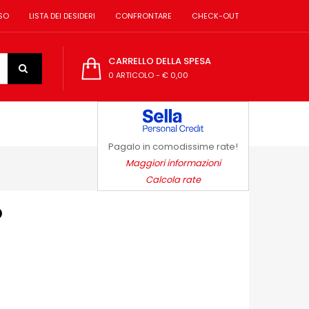
SO
LISTA DEI DESIDERI
CONFRONTARE
CHECK-OUT
CARRELLO DELLA SPESA
0 ARTICOLO
-
€ 0,00
Pagalo in comodissime rate!
Maggiori informazioni
Calcola rate
O