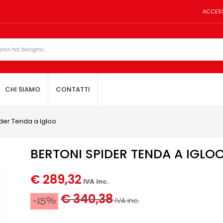
ACCES
CHI SIAMO
CONTATTI
ider Tenda a Igloo
BERTONI SPIDER TENDA A IGLO
€ 289,32
IVA inc.
€ 340,38
-15%
IVA inc.