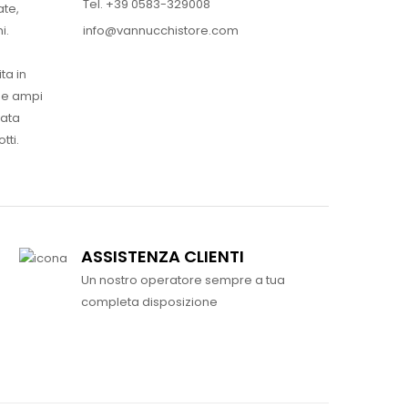
Tel. +39 0583-329008
ate,
info@vannucchistore.com
i.
ta in
ue ampi
vata
tti.
ASSISTENZA CLIENTI
Un nostro operatore sempre a tua
completa disposizione