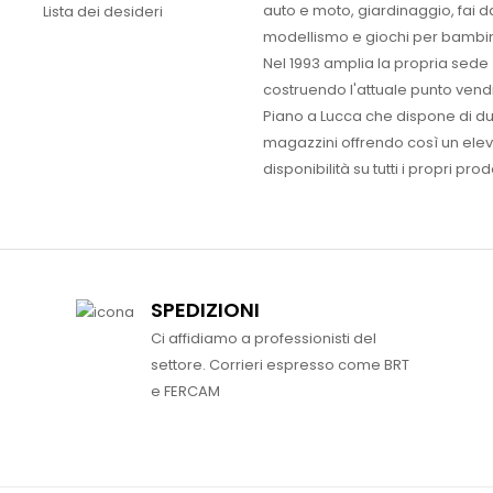
auto e moto, giardinaggio, fai d
Lista dei desideri
modellismo e giochi per bambin
Nel 1993 amplia la propria sede
costruendo l'attuale punto vendi
Piano a Lucca che dispone di d
magazzini offrendo così un ele
disponibilità su tutti i propri prodo
SPEDIZIONI
Ci affidiamo a professionisti del
settore. Corrieri espresso come BRT
e FERCAM