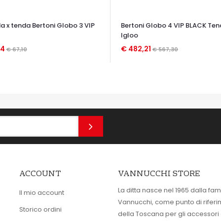
a x tenda Bertoni Globo 3 VIP
Bertoni Globo 4 VIP BLACK Ten
Igloo
04
€ 482,21
€ 67,10
€ 567,30
TA VELOCE
OCCHIATA VELOCE
ACCOUNT
VANNUCCHI STORE
La ditta nasce nel 1965 dalla fam
Il mio account
Vannucchi, come punto di rifer
Storico ordini
della Toscana per gli accessori