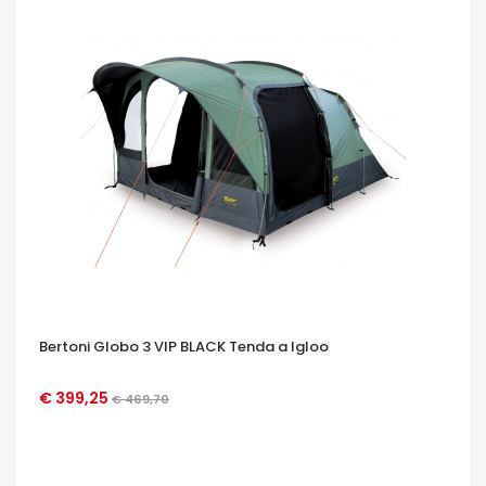
Bertoni Globo 3 VIP BLACK Tenda a Igloo
€ 399,25
€ 469,70
OCCHIATA VELOCE