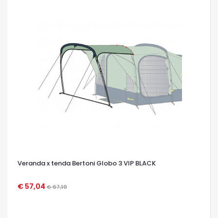
Veranda x tenda Bertoni Globo 3 VIP BLACK
€ 57,04
€ 67,10
OCCHIATA VELOCE