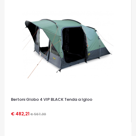
Bertoni Globo 4 VIP BLACK Tenda a Igloo
€ 482,21
€ 567,30
OCCHIATA VELOCE