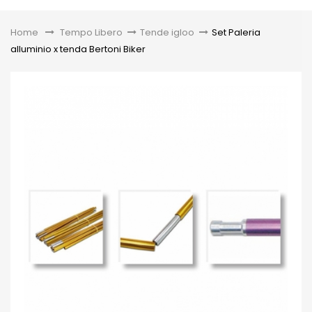
Toggle
Home
&gt;
Tempo Libero
>
Tende igloo
>
Set Paleria
alluminio x tenda Bertoni Biker