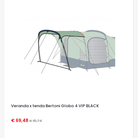
Veranda x tenda Bertoni Globo 4 VIP BLACK
€ 69,48
€ 81,74
OCCHIATA VELOCE