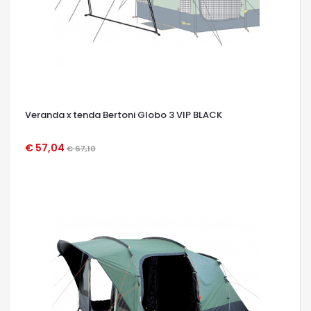
Veranda x tenda Bertoni Globo 3 VIP BLACK
€ 57,04
€ 67,10
OCCHIATA VELOCE