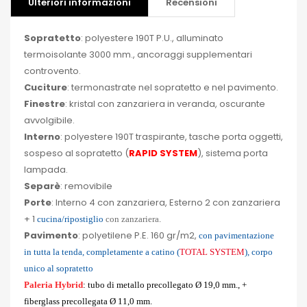
Ulteriori informazioni
Recensioni
Sopratetto
: polyestere 190T P.U., alluminato
termoisolante 3000 mm., ancoraggi supplementari
controvento.
Cuciture
: termonastrate nel sopratetto e nel pavimento.
Finestre
: kristal con zanzariera in veranda, oscurante
avvolgibile.
Interno
: polyestere 190T traspirante, tasche porta oggetti,
sospeso al sopratetto (
RAPID SYSTEM
), sistema porta
lampada.
Separè
: removibile
Porte
: Interno 4 con zanzariera, Esterno 2 con zanzariera
+ 1
cucina/ripostiglio
con zanzariera.
Pavimento
: polyetilene P.E. 160 gr/m2,
con pavimentazione
in tutta la tenda, completamente a catino
(
TOTAL SYSTEM
)
, corpo
unico al sopratetto
Paleria Hybrid
:
tubo di metallo precollegato Ø 19,0 mm., +
fiberglass precollegata Ø 11,0 mm.