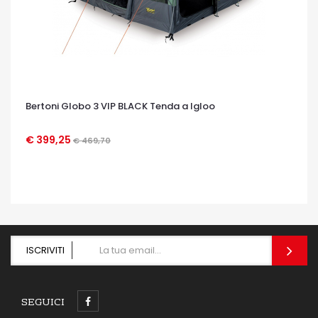
Bertoni Globo 3 VIP BLACK Tenda a Igloo
€ 399,25
€ 469,70
OCCHIATA VELOCE
ISCRIVITI
SEGUICI