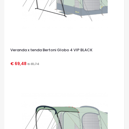
Veranda x tenda Bertoni Globo 4 VIP BLACK
€ 69,48
€ 81,74
OCCHIATA VELOCE