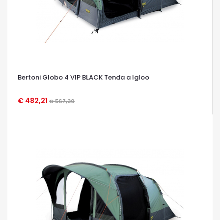
Bertoni Globo 4 VIP BLACK Tenda a Igloo
€ 482,21
€ 567,30
OCCHIATA VELOCE