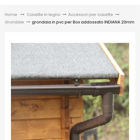
Toggle
Home
&gt;
Casette in legno
>
Accessori per casette
>
Grondaie
>
grondaia in pvc per Box addossato INDIANA 20mm