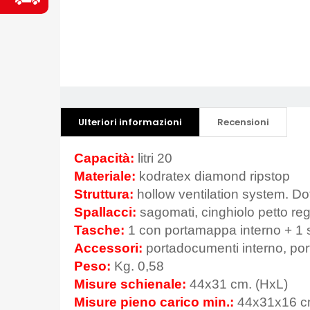
Ulteriori informazioni
Recensioni
Capacità:
litri 20
Materiale:
kodratex diamond ripstop
Struttura:
hollow ventilation system.
Dot
Spallacci:
sagomati, cinghiolo petto reg
Tasche:
1 con portamappa interno + 1 su
Accessori:
portadocumenti interno, port
Peso:
Kg. 0,58
Misure schienale:
44x31 cm. (HxL)
Misure pieno carico min.:
44x31x16 c