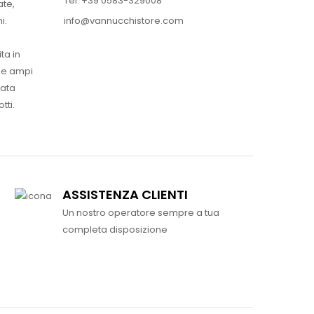
Tel. +39 0583-329008
ate,
info@vannucchistore.com
i.
ta in
ue ampi
vata
tti.
ASSISTENZA CLIENTI
Un nostro operatore sempre a tua
completa disposizione