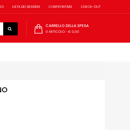
SO
LISTA DEI DESIDERI
CONFRONTARE
CHECK-OUT
CARRELLO DELLA SPESA
0 ARTICOLO
-
€ 0,00
NO