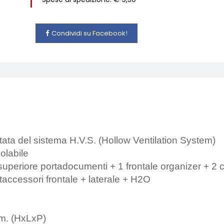
Condividi su Facebook!
ata del sistema H.V.S. (Hollow Ventilation System)
olabile
periore portadocumenti + 1 frontale organizer + 2 ca
accessori frontale + laterale + H2O
m. (HxLxP)