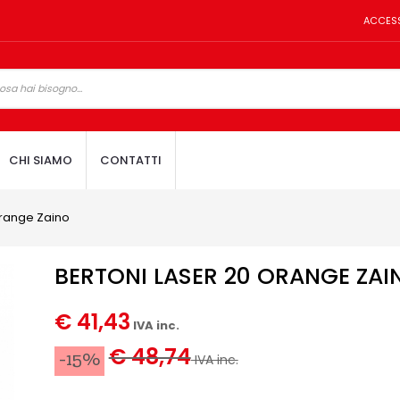
ACCES
CHI SIAMO
CONTATTI
Orange Zaino
BERTONI LASER 20 ORANGE ZAI
€ 41,43
IVA inc.
€ 48,74
-15%
IVA inc.