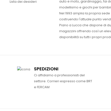
auto e moto, giardinaggio, fai d
Lista dei desideri
modellismo e giochi per bambin
Nel 1993 amplia la propria sede
costruendo l'attuale punto vendi
Piano a Lucca che dispone di d
magazzini offrendo così un ele
disponibilità su tutti i propri prodo
SPEDIZIONI
Ci affidiamo a professionisti del
settore. Corrieri espresso come BRT
e FERCAM