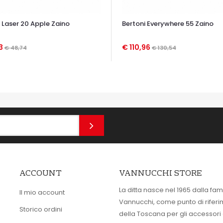
 Laser 20 Apple Zaino
Bertoni Everywhere 55 Zaino
43
€ 110,96
€ 48,74
€ 130,54
TA VELOCE
OCCHIATA VELOCE
ACCOUNT
VANNUCCHI STORE
La ditta nasce nel 1965 dalla fam
Il mio account
Vannucchi, come punto di rifer
Storico ordini
della Toscana per gli accessori