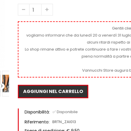
Gentili clie
vogliamo informarvi che da lunedì 20 a venerdì 31 luglio
alcuni ritardi rispetto 
Lo shop rimane attivo e potrete continuare a fare i vostr
piena normalità a partire 
Vannucchi Store augura b
AGGIUNGI NEL CARRELLO
Disponibilità:
✅ Disponibile
Riferimento:
BRTN_ZAI013
Spese di spedizione: € 9,50